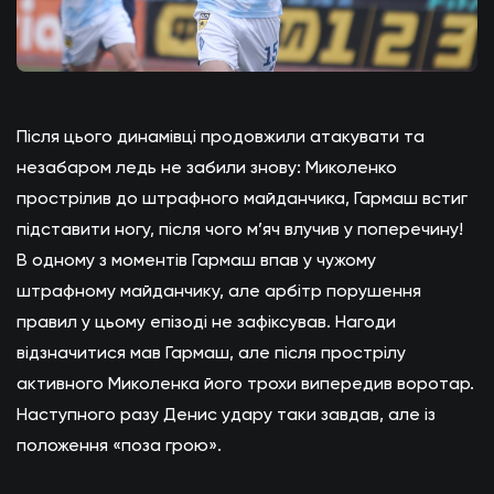
Після цього динамівці продовжили атакувати та
незабаром ледь не забили знову: Миколенко
прострілив до штрафного майданчика, Гармаш встиг
підставити ногу, після чого м’яч влучив у поперечину!
В одному з моментів Гармаш впав у чужому
штрафному майданчику, але арбітр порушення
правил у цьому епізоді не зафіксував. Нагоди
відзначитися мав Гармаш, але після прострілу
активного Миколенка його трохи випередив воротар.
Наступного разу Денис удару таки завдав, але із
положення «поза грою».