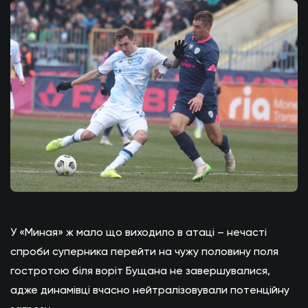
У «Миная» ж мало що виходило в атаці – нечасті
спроби суперника перейти на чужу половину поля
гостротою біля воріт Бущана не завершувалися,
адже динамівці вчасно нейтралізовували потенційну