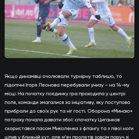
Якщо динамівці очолювали турнірну таблицю, то
підопічні Ігоря Леонова перебували унизу – на 14-му
місці. На початку поєдинку гра проходила у центрі
поля, команди змагалися за ініціативу, яку поступово
прибрали до своїх рук та ніг гості. Оборона «Минаю»
потроху почала давати збої: спочатку Циганков
скористався пасом Миколенка з флангу та з лівої ноги
цілив у ближній кут, але м’яч пролетів зовсім поруч зі