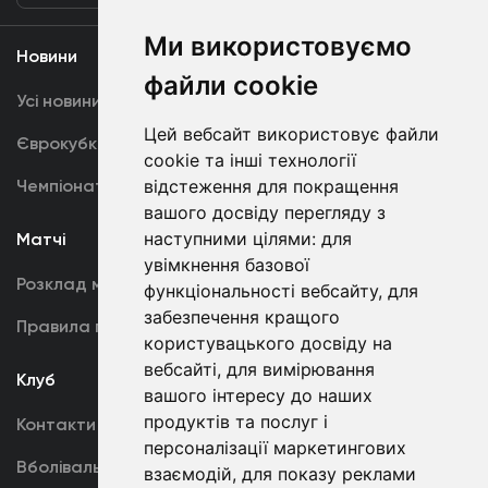
Ми використовуємо
Новини
Медіа
файли cookie
Усі новини
Динамо TV
Цей вебсайт використовує файли
Єврокубки
Фотогалерея
cookie та інші технології
Чемпіонат України
Акредитація
відстеження для покращення
вашого досвіду перегляду з
наступними цілями:
для
Матчі
Команда
увімкнення базової
Розклад матчів
Перша команда
функціональності вебсайту
,
для
забезпечення кращого
Правила поведінки
U19
користувацького досвіду на
вебсайті
,
для вимірювання
Клуб
вашого інтересу до наших
продуктів та послуг і
Контакти
персоналізації маркетингових
Вболівальникам
взаємодій
,
для показу реклами