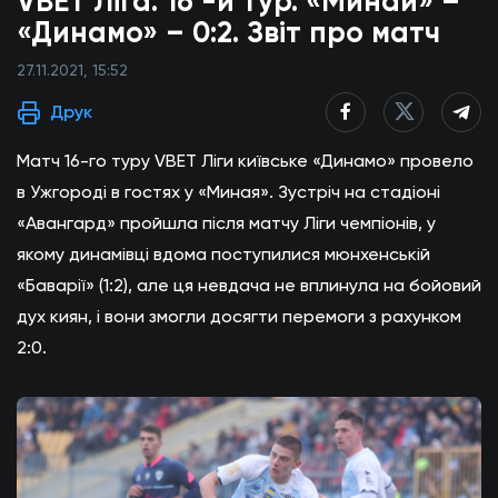
VBET Ліга. 16 -й тур. «Минай» –
«Динамо» – 0:2. Звіт про матч
27.11.2021, 15:52
Друк
Матч 16-го туру VBET Ліги київське «Динамо» провело
в Ужгороді в гостях у «Миная». Зустріч на стадіоні
«Авангард» пройшла після матчу Ліги чемпіонів, у
якому динамівці вдома поступилися мюнхенській
«Баварії» (1:2), але ця невдача не вплинула на бойовий
дух киян, і вони змогли досягти перемоги з рахунком
2:0.