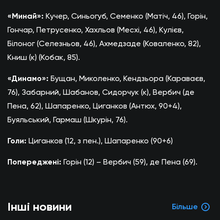
«Минай»:
Кучер, Синьогуб, Семенко (Матіч, 46), Горін,
Гончар, Петрусенко, Хахльов (Месхі, 46), Кулієв,
Білоног (Селезньов, 46), Ахмедзаде (Коваленко, 82),
Книш (к) (Кобак, 85).
«Динамо»:
Бущан, Миколенко, Кендзьора (Караваєв,
76), Забарний, Шабанов, Сидорчук (к), Вербич (де
Пена, 62), Шапаренко, Циганков (Антюх, 90+4),
Буяльський, Гармаш (Шкурін, 76).
Голи:
Циганков (12, з пен.), Шапаренко (90+6)
Попереджені:
Горін (12) – Вербич (59), де Пена (69).
Інші новини
Більше