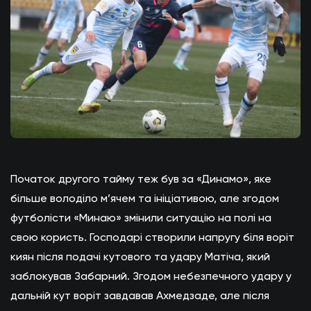
Початок другого тайму теж був за «Динамо», яке
більше володіло м’ячем та ініціативою, але згодом
футболісти «Минаю» змінили ситуацію на полі на
свою користь. Господарі створили напругу біля воріт
киян після подачі кутового та удару Матіча, який
заблокував Забарний. Згодом небезпечного удару у
дальній кут воріт завдавав Ахмедзаде, але після