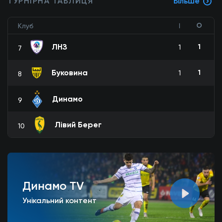
ТУРНІРНА ТАБЛИЦЯ
Більше
О
Клуб
І
ЛНЗ
1
1
7
Буковина
1
1
8
Динамо
9
Лівий Берег
10
Динамо TV
Унікальний контент