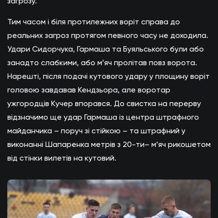
загрозу.
Тим часом і біля протилежних воріт справа до
реальних загроз протягом певного часу не доходила.
Удари Сидорчука, Гармаша та Буяльського були або
занадто слабкими, або м’яч пролітав повз ворота.
Нарешті, після подачі кутового удару у площину воріт
головою завдавав Кендзьора, але воротар
ужгородців Кучер впорався. До свистка на перерву
відзначимо ще удар Гармаша із центра штрафного
майданчика – поруч зі стійкою – та штрафний у
виконанні Шапаренка метрів з 20-ти– м’яч рикошетом
від стінки вилетів на кутовий.