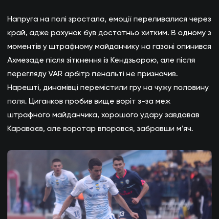
Напруга на полі зростала, емоції переливалися через
край, адже рахунок був достатньо хитким. В одному з
моментів у штрафному майданчику на газоні опинився
Ахмезаде після зіткнення із Кендзьорою, але після
перегляду VAR арбітр пенальті не призначив.
Нарешті, динамівці перемістили гру на чужу половину
поля. Циганков пробив вище воріт з-за меж
штрафного майданчика, хорошого удару завдавав
Караваєв, але воротар впорався, забравши м’яч.