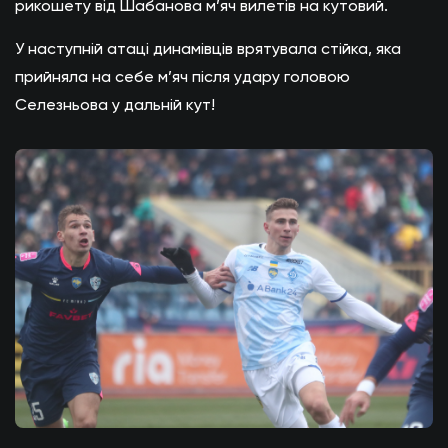
рикошету від Шабанова м’яч вилетів на кутовий.
У наступній атаці динамівців врятувала стійка, яка
прийняла на себе м’яч після удару головою
Селезньова у дальній кут!