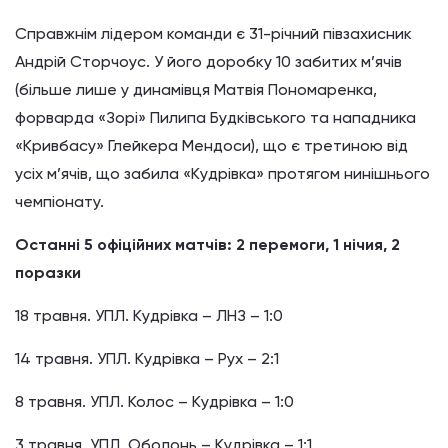
Справжнім лідером команди є 31-річний півзахисник
Андрій Сторчоус. У його доробку 10 забитих м’ячів
(більше лише у динамівця Матвія Пономаренка,
форварда «Зорі» Пилипа Будківського та нападника
«Кривбасу» Глейкера Мендоси), що є третиною від
усіх м’ячів, що забила «Кудрівка» протягом нинішнього
чемпіонату.
Останні 5 офіційних матчів: 2 перемоги, 1 нічия, 2
поразки
18 травня. УПЛ. Кудрівка – ЛНЗ – 1:0
14 травня. УПЛ. Кудрівка – Рух – 2:1
8 травня. УПЛ. Колос – Кудрівка – 1:0
3 травня. УПЛ. Оболонь – Кудрівка – 1:1