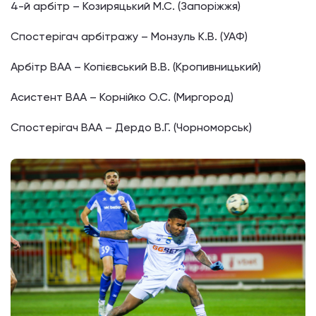
4-й арбітр – Козиряцький М.С. (Запоріжжя)
Спостерігач арбітражу – Монзуль К.В. (УАФ)
Арбітр ВАА – Копієвський В.В. (Кропивницький)
Асистент ВАА – Корнійко О.С. (Миргород)
Спостерігач ВАА – Дердо В.Г. (Чорноморськ)