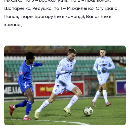
Михавко, по 3 – Бражко, Яцик, по 2 – Піхальонок,
Шапаренко, Редушко, по 1 – Михайленко, Огундана,
Попов, Тіаре, Брагару (не в команді), Ванат (не в
команді)