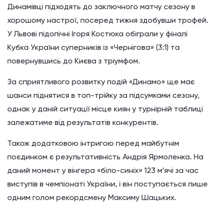
Динамівці підходять до заключного матчу сезону в
хорошому настрої, посеред тижня здобувши трофей.
У Львові підопічні Ігоря Костюка обіграли у фіналі
Кубка України суперників із «Чернігова» (3:1) та
повернувшись до Києва з тріумфом.
За сприятливого розвитку подій «Динамо» ще має
шанси піднятися в топ-трійку за підсумками сезону,
однак у даній ситуації місце киян у турнірній таблиці
залежатиме від результатів конкурентів.
Також додатковою інтригою перед майбутнім
поєдинком є результативність Андрія Ярмоленка. На
даний момент у вінгера «біло-синіх» 123 м’ячі за час
виступів в чемпіонаті України, і він поступається лише
одним голом рекордсмену Максиму Шацьких.