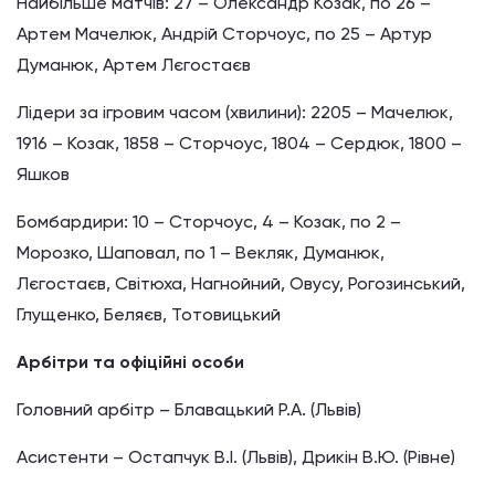
Найбільше матчів: 27 – Олександр Козак, по 26 –
Артем Мачелюк, Андрій Сторчоус, по 25 – Артур
Думанюк, Артем Лєгостаєв
Лідери за ігровим часом (хвилини): 2205 – Мачелюк,
1916 – Козак, 1858 – Сторчоус, 1804 – Сердюк, 1800 –
Яшков
Бомбардири: 10 – Сторчоус, 4 – Козак, по 2 –
Морозко, Шаповал, по 1 – Векляк, Думанюк,
Лєгостаєв, Світюха, Нагнойний, Овусу, Рогозинський,
Глущенко, Беляєв, Тотовицький
Арбітри та офіційні особи
Головний арбітр – Блавацький Р.А. (Львів)
Асистенти – Остапчук В.І. (Львів), Дрикін В.Ю. (Рівне)