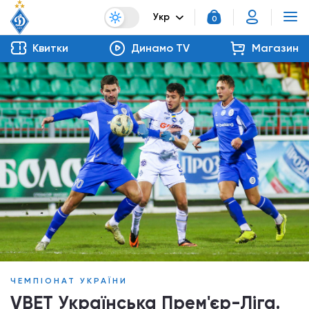
Укр
0
Квитки
Динамо TV
Магазин
ЧЕМПІОНАТ УКРАЇНИ
VBET Українська Прем'єр-Ліга.