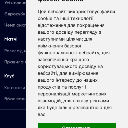
Усі новини
Динамо TV
Цей вебсайт використовує файли
Єврокубки
Фотогалерея
cookie та інші технології
відстеження для покращення
Чемпіонат України
Акредитація
вашого досвіду перегляду з
наступними цілями:
для
Матчі
Команда
увімкнення базової
Розклад матчів
Перша команда
функціональності вебсайту
,
для
забезпечення кращого
Правила поведінки
U19
користувацького досвіду на
вебсайті
,
для вимірювання
Клуб
вашого інтересу до наших
продуктів та послуг і
Контакти
персоналізації маркетингових
Вболівальникам
взаємодій
,
для показу реклами
яка буде більш релевантною для
вас
.
Угода
користувача
Я погоджуюсь