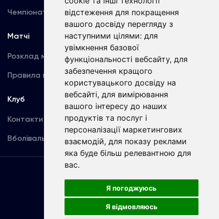
cookie та інші технології
Чемпіонат України
відстеження для покращення
Акредитація
вашого досвіду перегляду з
наступними цілями:
для
Матчі
Команда
увімкнення базової
Розклад матчів
Перша команда
функціональності вебсайту
,
для
забезпечення кращого
Правила поведінки
U19
користувацького досвіду на
вебсайті
,
для вимірювання
Клуб
вашого інтересу до наших
продуктів та послуг і
Контакти
персоналізації маркетингових
Вболівальникам
взаємодій
,
для показу реклами
яка буде більш релевантною для
вас
.
Угода
користувача
Я погоджуюсь
Я відмовляюсь
Copyright © ФК «Динамо» Київ