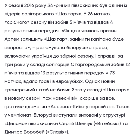
У сезоні 2016 року 34-річний півзахисник був одним із
лідерів солігорського «Шахтаря». У 26 матчах
«срібного» сезону він забив 5 м’ячів та віддав 4
результативні передачі. «Якщо з якихось причин
Артем залишить «Шахтар», замінити капітана буде
непросто», – резюмувала білоруська преса,
включаючи українця до збірної сезону. І справді, за
три роки у складі солігорців Старгородський забив 12
м’ячів та віддав 13 результативних передач у 73
матчах, вдало грав і в єврокубках. Однак новий
тренерський штаб не бачив його у складі «Шахтаря»
в новому сезоні, тож навесні він, скоріше за все,
гратиме вдома: за «Арсенал-Київ» у першій лізі. Також
у чемпіонаті Білорусі виступали виховані у структурі
«Динамо» півзахисники Сергій Шевчук («Вітебськ») та
Дмитро Воробей («Славія»).