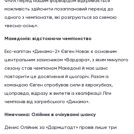
ФІФА перед нашим форвардом відкривається
можливість здійснити позаплановий перехід до
одного з чемпіонатів, які розігруються за схемою
«весна-осінь».
Македонія: відстоюючи чемпіонство
Екс-капітан «Динамо-2» Євген Новак є основним
центральним захисником «Вардара», з яким минулого
сезону став чемпіоном Македонії й має шанс
повторити це досягнення й цьогоріч. Разом із
командою Євген спробував сили в єврокубках,
щоправда, відразу ж вилетів із кваліфікації Ліги
чемпіонів від загребського «Динамо».
Німеччина: Олійник в очікуванні шансу
Денис Олійник за «Дармштадт» провів лише три