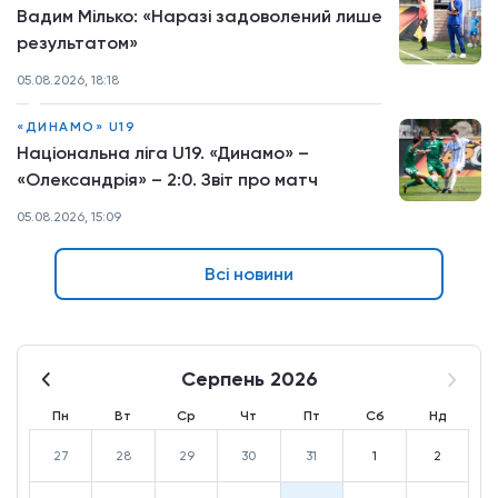
Вадим Мілько: «Наразі задоволений лише
результатом»
05.08.2026, 18:18
«ДИНАМО» U19
Національна ліга U19. «Динамо» –
«Олександрія» – 2:0. Звіт про матч
05.08.2026, 15:09
Всі новини
Серпень 2026
Пн
Вт
Ср
Чт
Пт
Сб
Нд
27
28
29
30
31
1
2