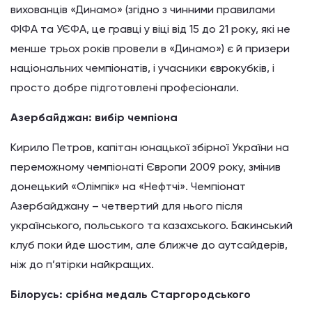
вихованців «Динамо» (згідно з чинними правилами
ФІФА та УЄФА, це гравці у віці від 15 до 21 року, які не
менше трьох років провели в «Динамо») є й призери
національних чемпіонатів, і учасники єврокубків, і
просто добре підготовлені професіонали.
Азербайджан: вибір чемпіона
Кирило Петров, капітан юнацької збірної України на
переможному чемпіонаті Європи 2009 року, змінив
донецький «Олімпік» на «Нефтчі». Чемпіонат
Азербайджану – четвертий для нього після
українського, польського та казахського. Бакинський
клуб поки йде шостим, але ближче до аутсайдерів,
ніж до п’ятірки найкращих.
Білорусь: срібна медаль Старгородського