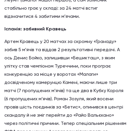
стабільно грає у складі: за 24 матчі встиг
відзначитися 4 забитими м’ячами.
Іспанія: забивний Кравець
Артем Кравець у 20 матчах за скромну «Гранаду»
забив 5 м’ячів та віддав 2 результативні передачі. А
ось Денис Бойко, залишивши «Бешикташ», з яким
улітку став чемпіоном Туреччини, поки програє
конкуренцію за місце у воротах «Малаги»
досвідченому камерунцю Камені, маючи лише три
матчі (7 пропущених м’ячів) та ще два в Кубку Короля
(6 пропущених м’ячів). Роман Зозуля, який восени
провів шість поєдинків за «Бетис», опинився в центрі
скандалу й не зміг перейти до «Райо Вальєкано»
через політичні причини. Тепер спеціальним рішенням