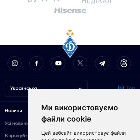
Українська
Top
Ми використовуємо
Новини
Медіа
файли cookie
Усі новини
Динамо TV
Цей вебсайт використовує файли
Єврокубки
Фотогалерея