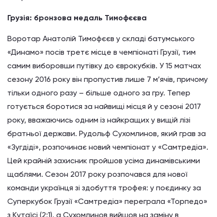
Грузія: бронзова медаль Тимофєєва
Воротар Анатолій Тимофєєв у складі батумського
«Динамо» посів третє місце в чемпіонаті Грузії, тим
самим виборовши путівку до єврокубків. У 15 матчах
сезону 2016 року він пропустив лише 7 м’ячів, причому
тільки одного разу – більше одного за гру. Тепер
готується боротися за найвищі місця й у сезоні 2017
року, вважаючись одним із найкращих у вищій лізі
братньої держави. Рудольф Сухомлинов, який грав за
«Зугдіді», розпочинає новий чемпіонат у «Самтредіа».
Цей крайній захисник пройшов усіма динамівськими
щаблями. Сезон 2017 року розпочався для нової
команди українця зі здобуття трофея: у поєдинку за
Суперкубок Грузії «Самтредіа» переграла «Торпедо»
з Кутаїсі (2:1), а Сухомлинов вийшов на заміну в