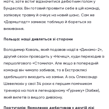
матчі, зате встиг відзначитися дебютним голом у
Бундеслізі. Він готовий проявити себе в цій команді,
заліковує травму й очікує на новий шанс. Сам же
«Дармштадт» замикає таблицю й бореться за
виживання.
Польща: наші дивляться зі сторони
Володимир Коваль, який подавав надії в «Динамо-2»,
другий сезон проводить у «Нєчеці», куди переходив із
першолігового «Стомила». Але якщо в попередній
команді він чимало забивав, то в Екстраклясі
здебільшого виходить на заміни. А ось Олександр
Шевелюхін у свої 34 роки є першим помічником
тренера на полі в легендарному «Ґурнику» (Забже),
який вилетів із вищого дивізіону.
Португалія: Ярмоленко дебютував у другій лізі