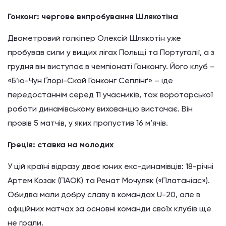
Гонконг: чергове випробування Шлякотіна
Двометровий голкіпер Олексій Шлякотін уже
пробував сили у вищих лігах Польщі та Португалії, а з
грудня він виступає в чемпіонаті Гонконгу. Його клуб –
«Б’ю-Чун Ґлорі-Скай Гонконг Сеплінґ» – іде
передостаннім серед 11 учасників, тож воротарської
роботи динамівському вихованцю вистачає. Він
провів 5 матчів, у яких пропустив 16 м’ячів.
Греція: ставка на молодих
У цій країні відразу двоє юних екс-динамівців: 18-річні
Артем Козак (ПАОК) та Ренат Мочуляк («Платаніас»).
Обидва мали добру славу в командах U-20, але в
офіційних матчах за основні команди своїх клубів ще
не грали.