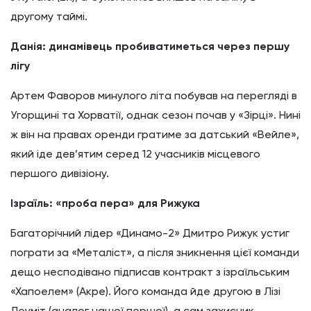
другому таймі.
Данія: динамівець пробиватиметься через першу
лігу
Артем Фаворов минулого літа побував на перегляді в
Угорщині та Хорватії, однак сезон почав у «Зірці». Нині
ж він на правах оренди гратиме за датський «Вейле»,
який іде дев’ятим серед 12 учасників місцевого
першого дивізіону.
Ізраїль: «проба пера» для Рижука
Багаторічний лідер «Динамо-2» Дмитро Рижук устиг
пограти за «Металіст», а після зникнення цієї команди
дещо несподівано підписав контракт з ізраїльським
«Хапоелем» (Акре). Його команда йде другою в Лізі
Леуміт (аналог нашої першої), а сам захисник