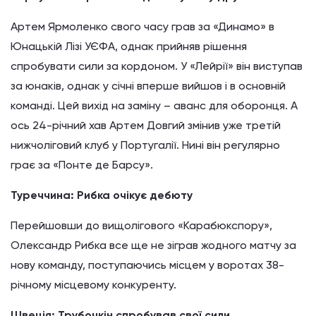
Артем Ярмоленко свого часу грав за «Динамо» в
Юнацькій Лізі УЄФА, однак прийняв рішення
спробувати сили за кордоном. У «Лейрії» він виступав
за юнаків, однак у січні вперше вийшов і в основній
команді. Цей вихід на заміну – аванс для оборонця. А
ось 24-річний хав Артем Довгий змінив уже третій
нижчоліговий клуб у Португалії. Нині він регулярно
грає за «Понте де Барсу».
Туреччина: Рибка очікує дебюту
Перейшовши до вищолігового «Карабюкспору»,
Олександр Рибка все ще не зіграв жодного матчу за
нову команду, поступаючись місцем у воротах 38-
річному місцевому конкуренту.
Швеція: Трубочкін спробував свої сили