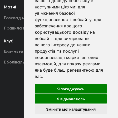
вашого досвіду перегляду з
наступними цілями:
для
Матчі
Команда
увімкнення базової
Розклад матчів
Перша команда
функціональності вебсайту
,
для
забезпечення кращого
Правила поведінки
U19
користувацького досвіду на
вебсайті
,
для вимірювання
Клуб
вашого інтересу до наших
продуктів та послуг і
Контакти
персоналізації маркетингових
Вболівальникам
взаємодій
,
для показу реклами
яка буде більш релевантною для
вас
.
Угода
користувача
Я погоджуюсь
Я відмовляюсь
Copyright © ФК «Динамо» Київ
Змінити мої налаштування
Розроблено