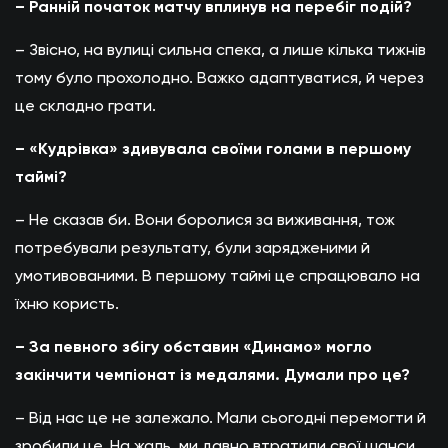
– Ранній початок матчу вплинув на перебіг подій?
– Звісно, на вулиці сильна спека, а лише кілька тижнів
тому було прохолодно. Важко адаптуватися, й через
це складно грати.
– «Кудрівка» здивувала своїми голами в першому
таймі?
– Не сказав би. Вони боролися за виживання, тож
потребували результату, були зарядженими й
умотивованими. В першому таймі це спрацювало на
їхню користь.
– За певного збігу обставин «Динамо» могло
закінчити чемпіонат із медалями. Думали про це?
– Від нас це не залежало. Мали сьогодні перемогти й
зробили це. На жаль, ми давно втратили свої шанси,