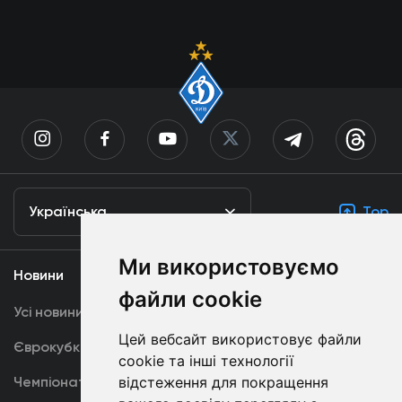
Українська
Top
Ми використовуємо
Новини
Медіа
файли cookie
Усі новини
Динамо TV
Цей вебсайт використовує файли
Єврокубки
Фотогалерея
cookie та інші технології
Чемпіонат України
Акредитація
відстеження для покращення