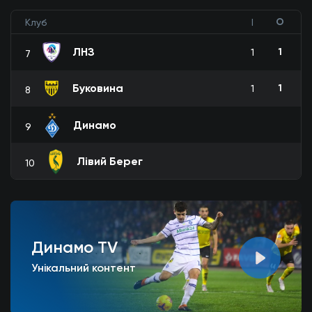
О
Клуб
І
ЛНЗ
1
1
7
Буковина
1
1
8
Динамо
9
Лівий Берег
10
Динамо TV
Унікальний контент