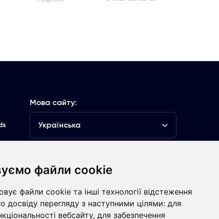
Мова сайту:
Українська
ds
уємо файли cookie
луб
вує файли cookie та інші технології відстеження
Контакти
о досвіду перегляду з наступними цілями:
для
нкціональності вебсайту
,
для забезпечення
болівальникам