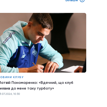
ОВИНИ КЛУБУ
атвій Пономаренко: «Вдячний, що клуб
иявив до мене таку турботу»
3.07.2026, 10:30