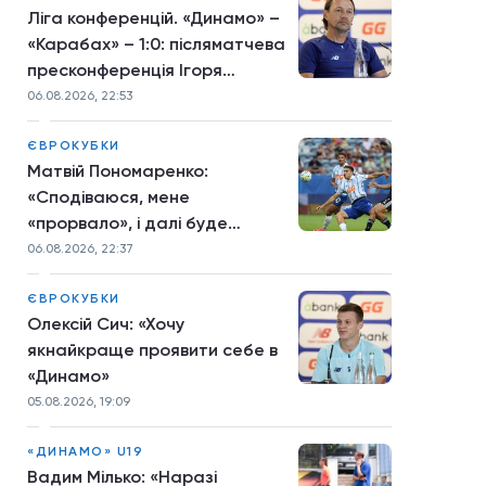
Ліга конференцій. «Динамо» –
«Карабах» – 1:0: післяматчева
пресконференція Ігоря
Костюка
06.08.2026, 22:53
ЄВРОКУБКИ
Матвій Пономаренко:
«Сподіваюся, мене
«прорвало», і далі буде
більше»
06.08.2026, 22:37
ЄВРОКУБКИ
Олексій Сич: «Хочу
якнайкраще проявити себе в
«Динамо»
05.08.2026, 19:09
«ДИНАМО» U19
Вадим Мілько: «Наразі