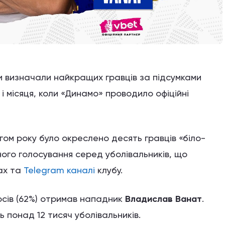
и визначали найкращих гравців за підсумками
 і місяця, коли «Динамо» проводило офіційні
гом року було окреслено десять гравців «біло-
ьного голосування серед уболівальників, що
ах та
Telegram каналі
клубу.
осів (62%) отримав нападник
Владислав Ванат
.
ь понад 12 тисяч уболівальників.