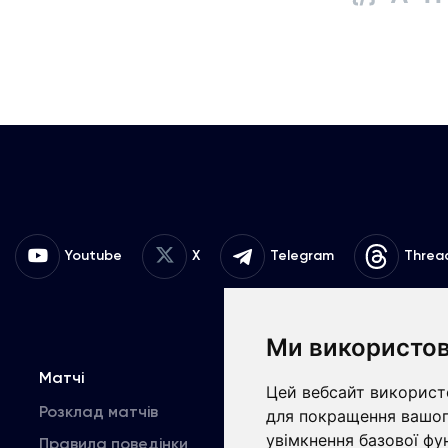
Youtube
X
Telegram
Threa
Ми використов
Матчі
Команда
К
Цей вебсайт використо
Розклад матчів
Перша команда
для покращення вашог
увімкнення базової фу
Правила поведінки
U19
В