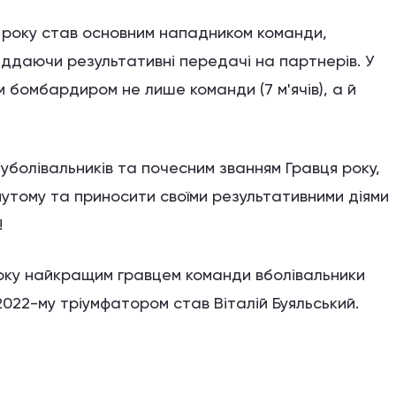
о року став основним нападником команди,
іддаючи результативні передачі на партнерів. У
 бомбардиром не лише команди (7 м'ячів), а й
уболівальників та почесним званням Гравця року,
утому та приносити своїми результативними діями
!
року найкращим гравцем команди вболівальники
022-му тріумфатором став Віталій Буяльський.