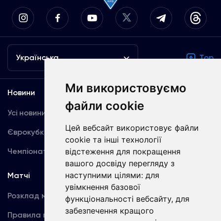
Українська
Top
Ми використовуємо
Новини
Медіа
файли cookie
Усі новини
Динамо TV
Цей вебсайт використовує файли
Єврокубки
Фотогалерея
cookie та інші технології
Чемпіонат України
відстеження для покращення
Акредитація
вашого досвіду перегляду з
наступними цілями:
для
Матчі
Команда
увімкнення базової
Розклад матчів
Перша команда
функціональності вебсайту
,
для
забезпечення кращого
Правила поведінки
U19