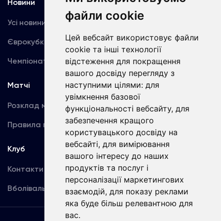
Новини
Медіа
файли cookie
Усі новини
Динамо TV
Цей вебсайт використовує файли
Єврокубки
Фотогалерея
cookie та інші технології
Чемпіонат України
відстеження для покращення
Акредитація
вашого досвіду перегляду з
наступними цілями:
для
Матчі
Команда
увімкнення базової
Розклад матчів
Перша команда
функціональності вебсайту
,
для
забезпечення кращого
Правила поведінки
U19
користувацького досвіду на
вебсайті
,
для вимірювання
Клуб
вашого інтересу до наших
продуктів та послуг і
Контакти
персоналізації маркетингових
Вболівальникам
взаємодій
,
для показу реклами
яка буде більш релевантною для
вас
.
Угода