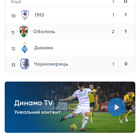
О
Клуб
І
ЛНЗ
1
1
10
Оболонь
1
2
11
Динамо
12
Чорноморець
0
1
13
Динамо TV
Унікальний контент