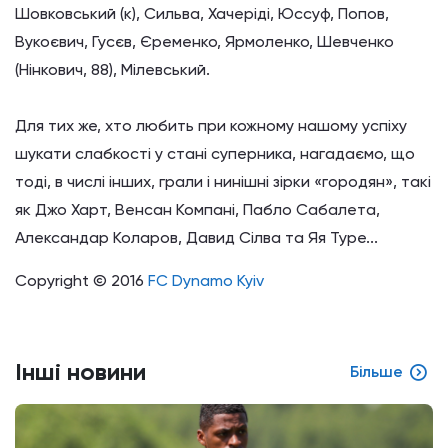
Шовковський (к), Сильва, Хачеріді, Юссуф, Попов,
Вукоєвич, Гусєв, Єременко, Ярмоленко, Шевченко
(Нінкович, 88), Мілевський.
Для тих же, хто любить при кожному нашому успіху
шукати слабкості у стані суперника, нагадаємо, що
тоді, в числі інших, грали і нинішні зірки «городян», такі
як Джо Харт, Венсан Компані, Пабло Сабалета,
Александар Коларов, Давид Сілва та Яя Туре...
Copyright © 2016
FC Dynamo Kyiv
Інші новини
Більше