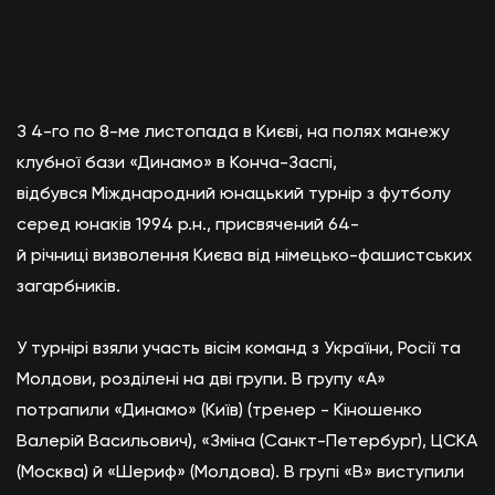
З 4-го по 8-ме листопада в Києві, на полях манежу
клубної бази «Динамо» в Конча-Заспі,
відбувся Міжднародний юнацький турнір з футболу
серед юнаків 1994 р.н., присвячений 64-
й річниці визволення Києва від німецько-фашистських
загарбників.
У турнірі взяли участь вісім команд з України, Росії та
Молдови, розділені на дві групи. В групу «А»
потрапили «Динамо» (Київ) (тренер - Кіношенко
Валерій Васильович), «Зміна (Санкт-Петербург), ЦСКА
(Москва) й «Шериф» (Молдова). В групі «В» виступили