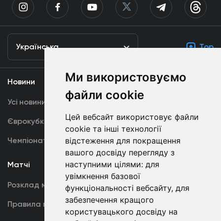
Українська
Top
Ми використовуємо
Новини
Медіа
файли cookie
Усі новини
Динамо TV
Цей вебсайт використовує файли
Єврокубки
Фотогалерея
cookie та інші технології
Чемпіонат України
відстеження для покращення
Акредитація
вашого досвіду перегляду з
наступними цілями:
для
Матчі
Команда
увімкнення базової
Розклад матчів
Перша команда
функціональності вебсайту
,
для
забезпечення кращого
Правила поведінки
U19
користувацького досвіду на