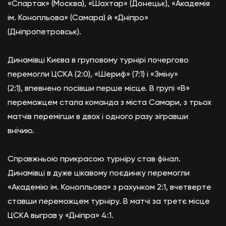
«Спартак» (Москва), «Шахтар» (Донецьк), «Академія
ім. Конопльова» (Самара) й «Дніпро»
(Дніпропетровськ).
Динамівці Києва в груповому турнірі почергово
перемогли ЦСКА (2:0), «Шериф» (7:1) і «Зміну»
(2:1), впевнено посівши перше місце. В групі «В»
переможцем стала команда з міста Самари, з трьох
матчів перемігши в двох і одного разу зігравши
внічию.
Справжньою прикрасою турніру став фінал.
Динамівці в дуже цікавому поєдинку перемогли
«Академію ім. Конопльова» з рахунком 2:1, вчетверте
ставши переможцем турніру. В матчі за третє місце
ЦСКА выграв у «Дніпра» 4:1.