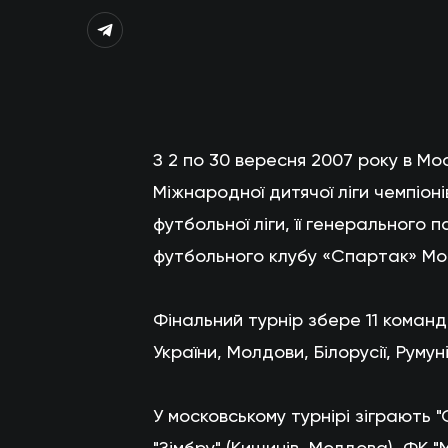
З 2 по 30 вересня 2007 року в Мос
Міжнародної дитячої ліги чемпіон
футбольної ліги, її генерального 
футбольного клубу «Спартак» Мо
Фінальний турнір збере 11 команд і
України, Молдови, Білорусії, Румуні
У московському турнірі зіграють "С
"Зімбру" (Кишинів, Молдова), ФК "М