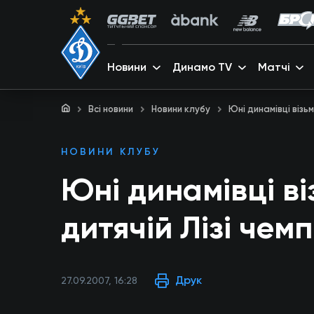
Новини
Динамо TV
Матчі
Всі новини
Новини клубу
Юні динамівці візьм
НОВИНИ КЛУБУ
Юні динамівці ві
дитячій Лізі чемп
Друк
27.09.2007, 16:28