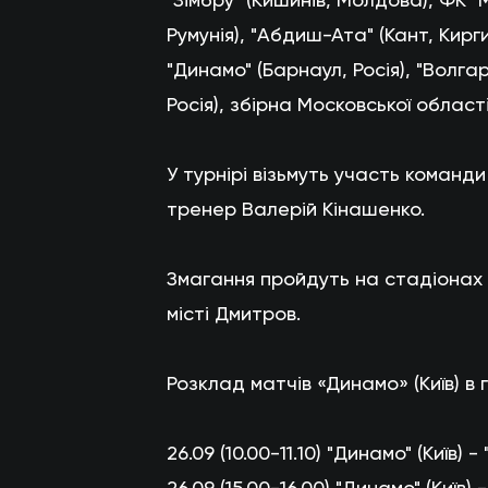
Румунія), "Абдиш-Ата" (Кант, Кир
"Динамо" (Барнаул, Росія), "Волга
Росія), збірна Московської област
У турнірі візьмуть участь команд
тренер Валерій Кінашенко.
Змагання пройдуть на стадіонах «
місті Дмитров.
Розклад матчів «Динамо» (Київ) в 
26.09 (10.00-11.10) "Динамо" (Київ) -
26.09 (15.00-16.00) "Динамо" (Київ)