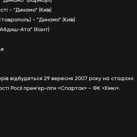
сті - "Динамо" (Київ)
Ставрополь) - "Динамо" (Київ)
- "Абдиш-Ата" (Кант)
це
рів відбудеться 29 вересня 2007 року на стадіоні
ті Росії прем’єр-ліги «Спартак» - ФК «Хімкі».