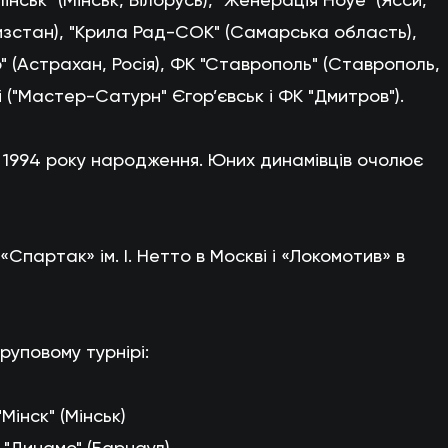
гизстан), "Крила Рад-СОК" (Самарська область),
р" (Астрахан, Росія), ФК "Ставрополь" (Ставрополь,
і ("Мастер-Сатурн" Єгор’євськ і ФК "Дмитров").
и 1994 року народження. Юних динамівців очолює
Спартак» ім. І. Нетто в Москві і «Локомотив» в
груповому турнірі:
 "Мінск" (Мінськ)
 - "Динамо" (Барнаул)