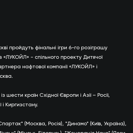
кві пройдуть фінальні ігри 6-го розіграшу
ів «ЛУКОЙЛ» - спільного проекту Дитячої
партнера нафтової компанії «ЛУКОЙЛ» і
сква.
з шести країн Східної Європи і Азії – Росії,
ї і Киргизстану.
партак" (Москва, Росія), "Динамо" (Київ, Україна),
інськ" (Мінськ, Білорусь), "Женерація Ноуе" (Ясси,