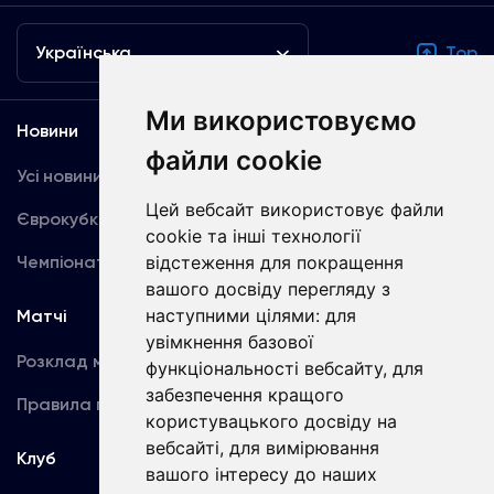
Українська
Top
Ми використовуємо
Новини
Медіа
файли cookie
Усі новини
Динамо TV
Цей вебсайт використовує файли
Єврокубки
Фотогалерея
cookie та інші технології
Чемпіонат України
відстеження для покращення
Акредитація
вашого досвіду перегляду з
наступними цілями:
для
Матчі
Команда
увімкнення базової
Розклад матчів
Перша команда
функціональності вебсайту
,
для
забезпечення кращого
Правила поведінки
U19
користувацького досвіду на
вебсайті
,
для вимірювання
Клуб
вашого інтересу до наших