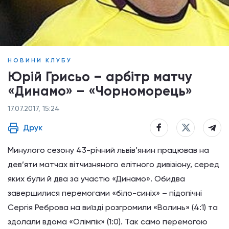
НОВИНИ КЛУБУ
Юрій Грисьо – арбітр матчу
«Динамо» – «Чорноморець»
17.07.2017, 15:24
Друк
Минулого сезону 43-річний львів’янин працював на
дев’яти матчах вітчизняного елітного дивізіону, серед
яких були й два за участю «Динамо». Обидва
завершилися перемогами «біло-синіх» – підопічні
Сергія Реброва на виїзді розгромили «Волинь» (4:1) та
здолали вдома «Олімпік» (1:0). Так само перемогою