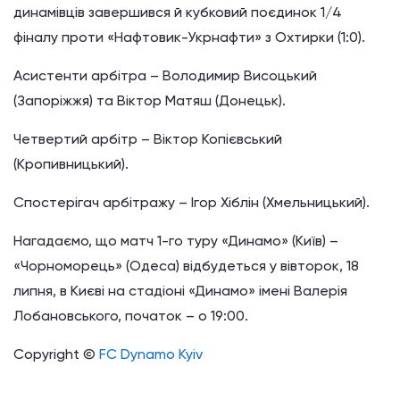
динамівців завершився й кубковий поєдинок 1/4
фіналу проти «Нафтовик-Укрнафти» з Охтирки (1:0).
Асистенти арбітра – Володимир Висоцький
(Запоріжжя) та Віктор Матяш (Донецьк).
Четвертий арбітр – Віктор Копієвський
(Кропивницький).
Спостерігач арбітражу – Ігор Хіблін (Хмельницький).
Нагадаємо, що матч 1-го туру «Динамо» (Київ) –
«Чорноморець» (Одеса) відбудеться у вівторок, 18
липня, в Києві на стадіоні «Динамо» імені Валерія
Лобановського, початок – о 19:00.
Copyright ©
FC Dynamo Kyiv