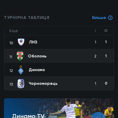
ТУРНІРНА ТАБЛИЦЯ
Більше
О
Клуб
І
ЛНЗ
1
1
10
Оболонь
1
2
11
Динамо
12
Чорноморець
0
1
13
Динамо TV