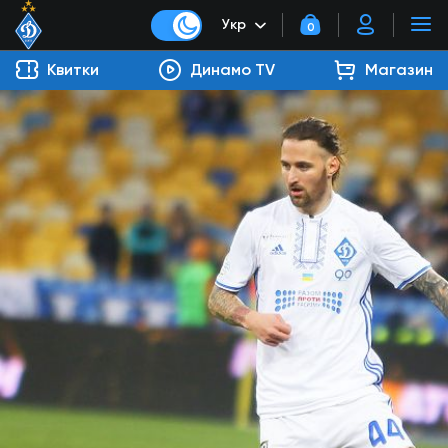
Укр
0
Квитки
Динамо TV
Магазин