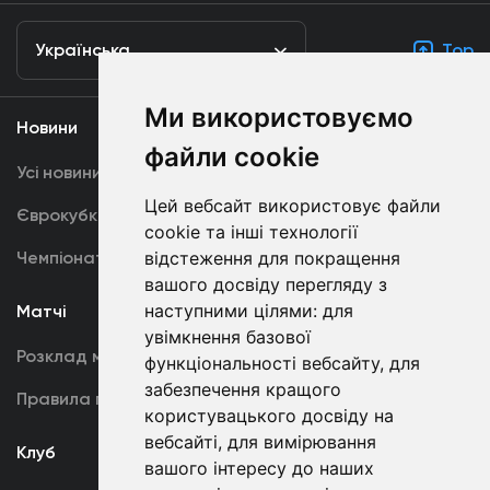
Українська
Top
Ми використовуємо
Новини
Медіа
файли cookie
Усі новини
Динамо TV
Цей вебсайт використовує файли
Єврокубки
Фотогалерея
cookie та інші технології
Чемпіонат України
відстеження для покращення
Акредитація
вашого досвіду перегляду з
наступними цілями:
для
Матчі
Команда
увімкнення базової
Розклад матчів
Перша команда
функціональності вебсайту
,
для
забезпечення кращого
Правила поведінки
U19
користувацького досвіду на
вебсайті
,
для вимірювання
Клуб
вашого інтересу до наших