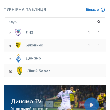
ТУРНІРНА ТАБЛИЦЯ
Більше
О
Клуб
І
ЛНЗ
1
1
7
Буковина
1
1
8
Динамо
9
Лівий Берег
10
Динамо TV
Унікальний контент