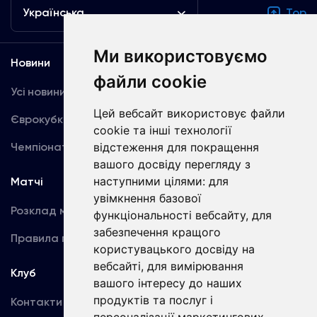
Українська
Top
Ми використовуємо
Новини
Медіа
файли cookie
Усі новини
Динамо TV
Цей вебсайт використовує файли
Єврокубки
Фотогалерея
cookie та інші технології
Чемпіонат України
відстеження для покращення
Акредитація
вашого досвіду перегляду з
наступними цілями:
для
Матчі
Команда
увімкнення базової
Розклад матчів
Перша команда
функціональності вебсайту
,
для
забезпечення кращого
Правила поведінки
U19
користувацького досвіду на
вебсайті
,
для вимірювання
Клуб
вашого інтересу до наших
продуктів та послуг і
Контакти