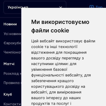
Українська
Top
Ми використовуємо
Новини
Медіа
файли cookie
Усі новини
Динамо TV
Цей вебсайт використовує файли
Єврокубки
Фотогалерея
cookie та інші технології
Чемпіонат України
Акредитація
відстеження для покращення
вашого досвіду перегляду з
наступними цілями:
для
Матчі
Команда
увімкнення базової
Розклад матчів
Перша команда
функціональності вебсайту
,
для
забезпечення кращого
Правила поведінки
U19
користувацького досвіду на
вебсайті
,
для вимірювання
Клуб
вашого інтересу до наших
продуктів та послуг і
Контакти