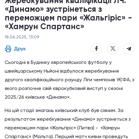
Жеребкування кваліфікації ЛЧ:
«Динамо» зустрінеться з
переможцем пари «Жальгіріс» -
«Хамрун Спартанс»
18.06.2025, 13:09
Друк
Сьогодні в Будинку європейського футболу у
швейцарському Ньйоні відбулося жеребкування
другого кваліфікаційного раунду Ліги чемпіонів УЄФА, з
якого розпочне свій єврокубковий виступ у сезоні
2025/26 київське «Динамо».
На цій стадії змагань київський клуб був сіяним. За
результатом жеребкування «Динамо» зустрінеться з
переможцем пари «Жальгіріс» (Литва) - «Хамрун
Спартанс» (Мальта). Перший матч кияни проведуть