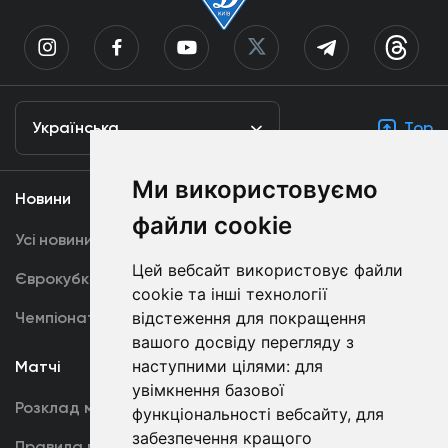
Українська
Top
Ми використовуємо
Новини
Медіа
файли cookie
Усі новини
Динамо TV
Цей вебсайт використовує файли
Єврокубки
Фотогалерея
cookie та інші технології
Чемпіонат України
відстеження для покращення
Акредитація
вашого досвіду перегляду з
наступними цілями:
для
Матчі
Команда
увімкнення базової
Розклад матчів
Перша команда
функціональності вебсайту
,
для
забезпечення кращого
Правила поведінки
U19