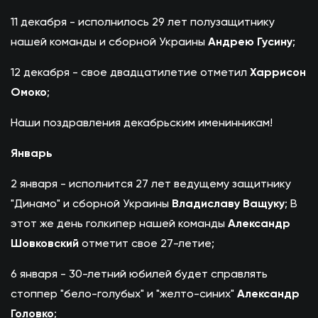
11 декабря - исполнилось 29 лет полузащитнику
нашей команды и сборной Украины
Андрею Гусину
;
12 декабря - свое двадцатилетие отметил
Харрисон
Омоко
;
Наши поздравления декабрьским именинникам!
Январь
2 января - исполнится 27 лет ведущему защитнику
"Динамо" и сборной Украины
Владиславу Ващуку
; В
этот же день голкипер нашей команды
Александр
Шовковский
отметит свое 27-летие;
6 января - 30-летний юбилей будет справлять
стоппер "бело-голубых" и "желто-синих"
Александр
Головко
;