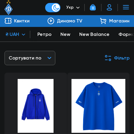
Укр
0
Квитки
Динамо TV
Магазин
₴ UAH
Ретро
New
New Balance
Форм
Сортувати по
Фільтр