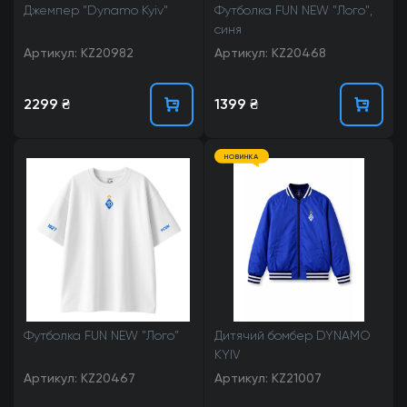
Джемпер "Dynamo Kyiv"
Футболка FUN NEW "Лого",
синя
Артикул: KZ20982
Артикул: KZ20468
2299 ₴
1399 ₴
НОВИНКА
Футболка FUN NEW "Лого"
Дитячий бомбер DYNAMO
KYIV
Артикул: KZ20467
Артикул: KZ21007