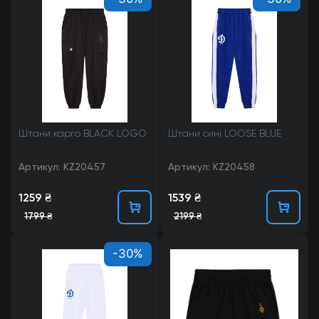
Штани карго BLACK LOGO
Штани сині LOOSE BLUE
Артикул: KZ20457
Артикул: KZ20458
1259 ₴
1539 ₴
1799 ₴
2199 ₴
-30%