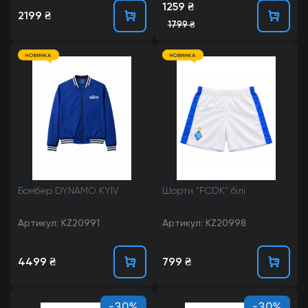
1259 ₴
2199 ₴
1799 ₴
НОВИНКА
НОВИНКА
Бомбер DYNAMO KYIV
Шорти "FCDK" білі
Артикул: KZ20991
Артикул: KZ20998
4499 ₴
799 ₴
-30%
-30%