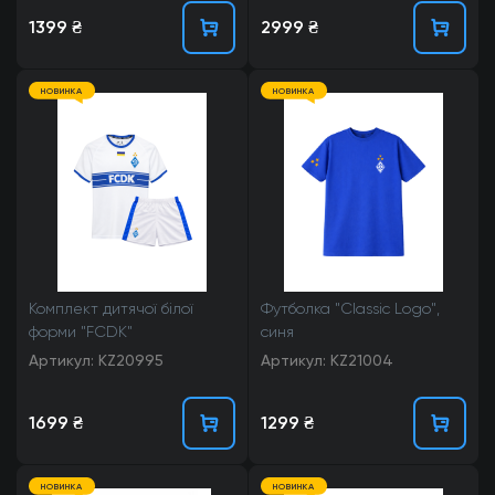
1399 ₴
2999 ₴
НОВИНКА
НОВИНКА
Комплект дитячої білої
Футболка "Classic Logo",
форми "FCDK"
синя
Артикул: KZ20995
Артикул: KZ21004
1699 ₴
1299 ₴
НОВИНКА
НОВИНКА