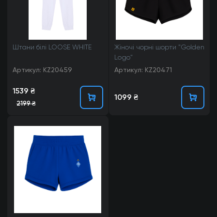
Штани білі LOOSE WHITE
Жіночі чорні шорти "Golden
Logo"
Артикул: KZ20459
Артикул: KZ20471
1539 ₴
1099 ₴
2199 ₴