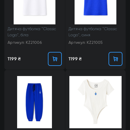
Дитяча футболка "Classic
Дитяча футболка "Classic
Logo", біла
Logo", синя
Артикул: KZ21006
Артикул: KZ21005
1199 ₴
1199 ₴