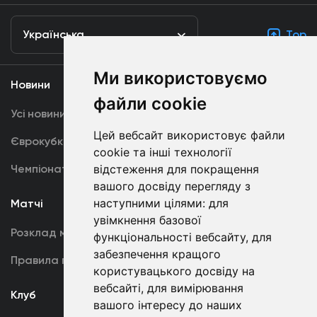
Українська
Top
Ми використовуємо
Новини
Медіа
файли cookie
Усі новини
Динамо TV
Цей вебсайт використовує файли
Єврокубки
Фотогалерея
cookie та інші технології
Чемпіонат України
відстеження для покращення
Акредитація
вашого досвіду перегляду з
наступними цілями:
для
Матчі
Команда
увімкнення базової
Розклад матчів
Перша команда
функціональності вебсайту
,
для
забезпечення кращого
Правила поведінки
U19
користувацького досвіду на
вебсайті
,
для вимірювання
Клуб
вашого інтересу до наших