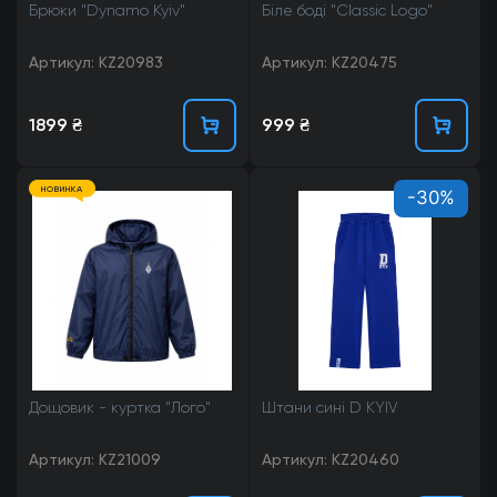
Брюки "Dynamo Kyiv"
Біле боді "Classic Logo"
Артикул: KZ20983
Артикул: KZ20475
1899 ₴
999 ₴
НОВИНКА
-30%
Дощовик - куртка "Лого"
Штани сині D KYIV
Артикул: KZ21009
Артикул: KZ20460