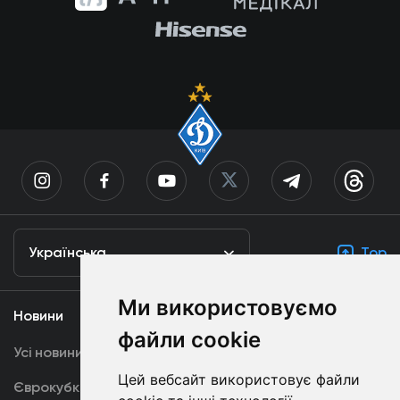
Українська
Top
Ми використовуємо
Новини
Медіа
файли cookie
Усі новини
Динамо TV
Цей вебсайт використовує файли
Єврокубки
Фотогалерея