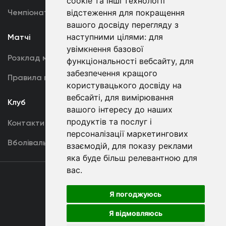
cookie та інші технології
Чемпіонат України
відстеження для покращення
Акредитація
вашого досвіду перегляду з
наступними цілями:
для
Матчі
Команда
увімкнення базової
Розклад матчів
Перша команда
функціональності вебсайту
,
для
забезпечення кращого
Правила поведінки
U19
користувацького досвіду на
вебсайті
,
для вимірювання
Клуб
вашого інтересу до наших
продуктів та послуг і
Контакти
персоналізації маркетингових
Вболівальникам
взаємодій
,
для показу реклами
яка буде більш релевантною для
вас
.
Угода
користувача
Я погоджуюсь
Я відмовляюсь
Copyright © ФК «Динамо» Київ