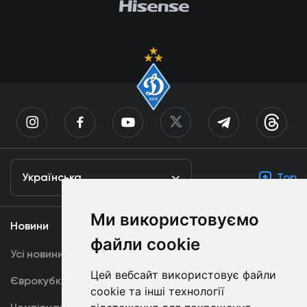
Українська
Top
Ми використовуємо
Новини
Медіа
файли cookie
Усі новини
Динамо TV
Цей вебсайт використовує файли
Єврокубки
Фотогалерея
cookie та інші технології