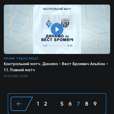
ПРЯМІ ТРАНСЛЯЦІЇ
Контрольний матч. Динамо - Вест Бромвич Альбіон -
1:1. Повний матч
10.07.2025, 20:09
1
2
5
6
7
8
9
2
...
...