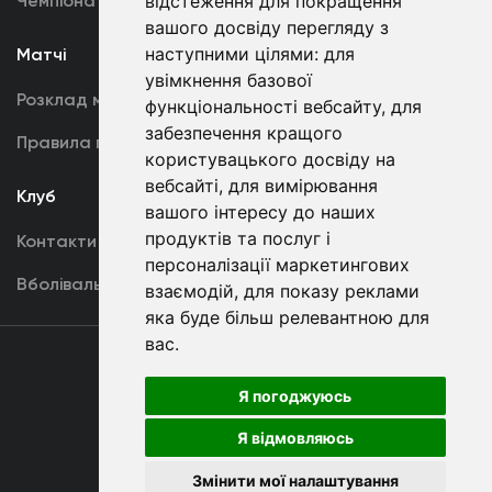
Чемпіонат України
відстеження для покращення
Акредитація
вашого досвіду перегляду з
наступними цілями:
для
Матчі
Команда
увімкнення базової
Розклад матчів
Перша команда
функціональності вебсайту
,
для
забезпечення кращого
Правила поведінки
U19
користувацького досвіду на
вебсайті
,
для вимірювання
Клуб
вашого інтересу до наших
продуктів та послуг і
Контакти
персоналізації маркетингових
Вболівальникам
взаємодій
,
для показу реклами
яка буде більш релевантною для
вас
.
Угода
користувача
Я погоджуюсь
Я відмовляюсь
Copyright © ФК «Динамо» Київ
Змінити мої налаштування