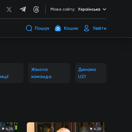
Мова сайту:
Українська
Пошук
Кошик
Увійти
0
Жіноча
Динамо
яції
команда
U21
4:25
4:20