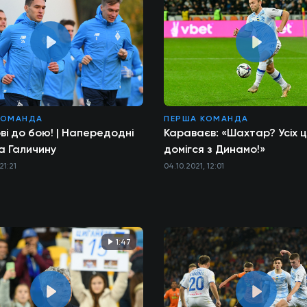
КОМАНДА
ПЕРША КОМАНДА
ві до бою! | Напередодні
Караваєв: «Шахтар? Усіх ц
на Галичину
домігся з Динамо!»
21:21
04.10.2021, 12:01
1:47