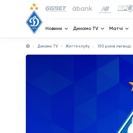
Новини
Динамо TV
Матчі
Динамо TV
Життя клубу
100 років легенді.