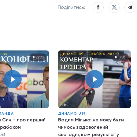
Поділитись:
8:58
3:58
МАНДА
ДИНАМО U19
а Сич – про перший
Вадим Мілько: не можу бути
арабахом
чимось задоволений
сьогодні, крім результату
1:45