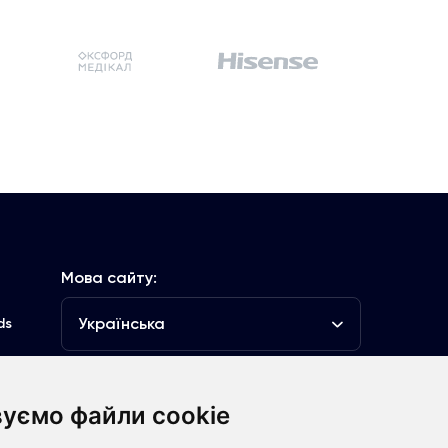
Мова сайту:
Українська
ds
уємо файли cookie
луб