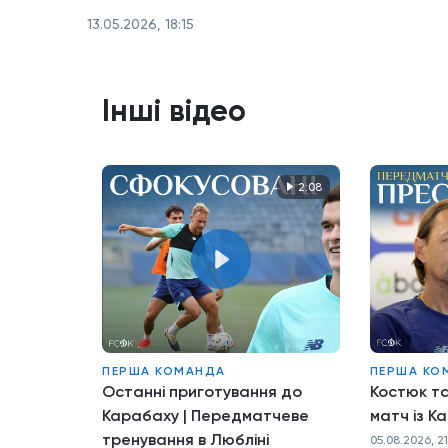
13.05.2026, 18:15
Інші відео
2:08
ПЕРША КОМАНДА
ПЕРША КО
Останні приготування до
Костюк т
Карабаху | Передматчеве
матч із К
тренування в Любліні
05.08.2026, 2