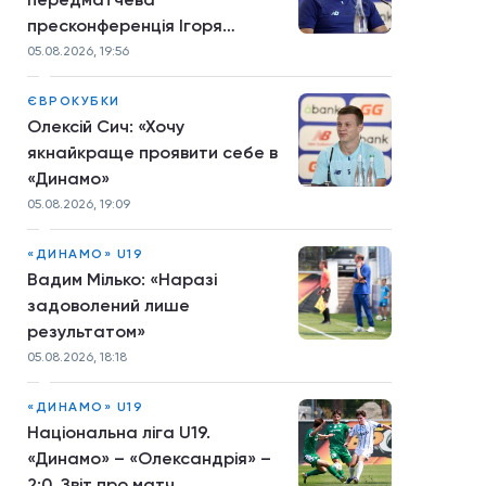
пресконференція Ігоря
Костюка
05.08.2026, 19:56
ЄВРОКУБКИ
Олексій Сич: «Хочу
якнайкраще проявити себе в
«Динамо»
05.08.2026, 19:09
«ДИНАМО» U19
Вадим Мілько: «Наразі
задоволений лише
результатом»
05.08.2026, 18:18
«ДИНАМО» U19
Національна ліга U19.
«Динамо» – «Олександрія» –
2:0. Звіт про матч