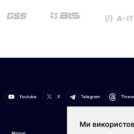
Youtube
X
Telegram
Threa
Ми використов
Матчі
Команда
К