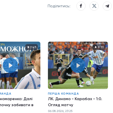
Поділитись:
1:43
8:33
МАНДА
ПЕРША КОМАНДА
номаренко: Далі
ЛК. Динамо - Карабах - 1:0.
 почну забивати в
Огляд матчу
06.08.2026, 23:25