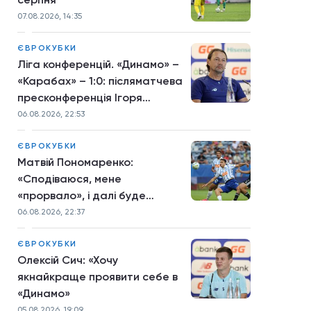
07.08.2026, 14:35
ЄВРОКУБКИ
Ліга конференцій. «Динамо» –
«Карабах» – 1:0: післяматчева
пресконференція Ігоря
Костюка
06.08.2026, 22:53
ЄВРОКУБКИ
Матвій Пономаренко:
«Сподіваюся, мене
«прорвало», і далі буде
більше»
06.08.2026, 22:37
ЄВРОКУБКИ
Олексій Сич: «Хочу
якнайкраще проявити себе в
«Динамо»
05.08.2026, 19:09