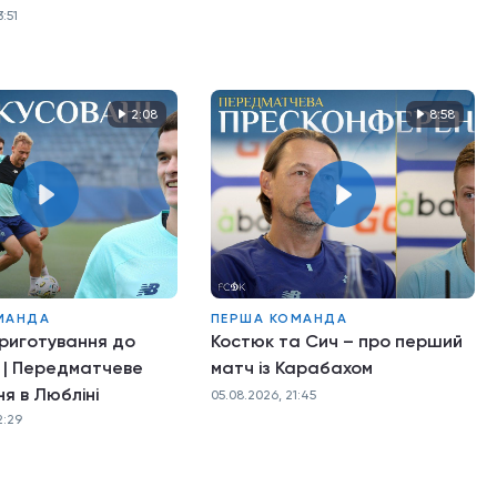
:51
2:08
8:58
МАНДА
ПЕРША КОМАНДА
приготування до
Костюк та Сич – про перший
 | Передматчеве
матч із Карабахом
я в Любліні
05.08.2026, 21:45
2:29