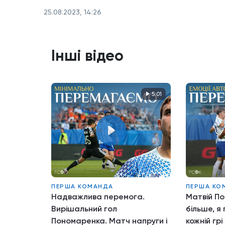
25.08.2023, 14:26
Інші відео
5:01
ПЕРША КОМАНДА
ПЕРША КО
Надважлива перемога.
Матвій По
Вирішальний гол
більше, я
Пономаренка. Матч напруги і
кожній грі