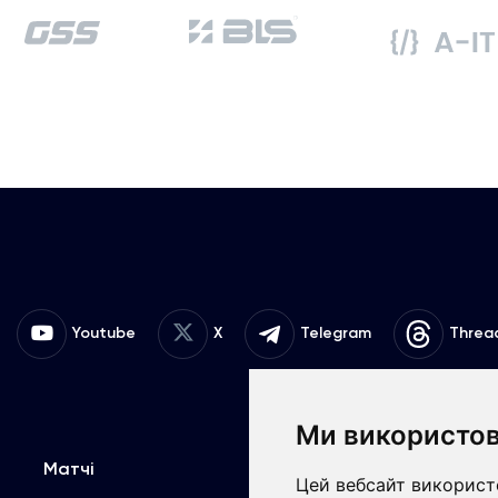
Youtube
X
Telegram
Threa
Ми використов
Матчі
Команда
К
Цей вебсайт використо