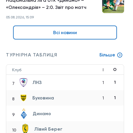
Національна ліга U19. «Динамо» –
«Олександрія» – 2:0. Звіт про матч
05.08.2026, 15:09
Всі новини
ТУРНІРНА ТАБЛИЦЯ
Більше
О
Клуб
І
ЛНЗ
1
1
7
Буковина
1
1
8
Динамо
9
Лівий Берег
10