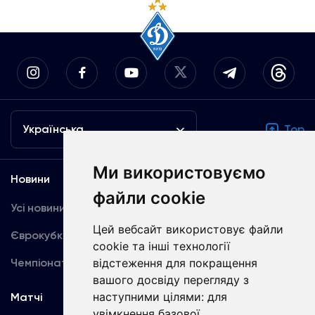
Українська
Top
Ми використовуємо
Новини
Медіа
файли cookie
Усі новини
Динамо TV
Цей вебсайт використовує файли
Єврокубки
Фотогалерея
cookie та інші технології
відстеження для покращення
Чемпіонат України
Акредитація
вашого досвіду перегляду з
наступними цілями:
для
Матчі
Команда
увімкнення базової