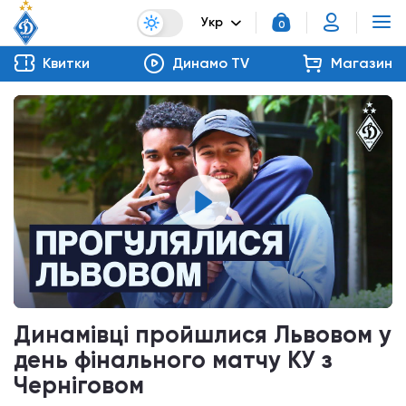
Укр
0
Квитки
Динамо TV
Магазин
Динамівці пройшлися Львовом у
день фінального матчу КУ з
Черніговом