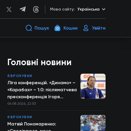
Мова сайту:
Українська
Пошук
Кошик
Увійти
0
Головні новини
ЄВРОКУБКИ
Ліга конференцій. «Динамо» –
«Карабах» – 1:0: післяматчева
пресконференція Ігоря
Костюка
06.08.2026, 22:53
ЄВРОКУБКИ
Матвій Пономаренко:
«Сподіваюся, мене