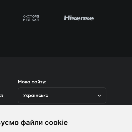
Мова сайту:
Українська
ds
уємо файли cookie
луб