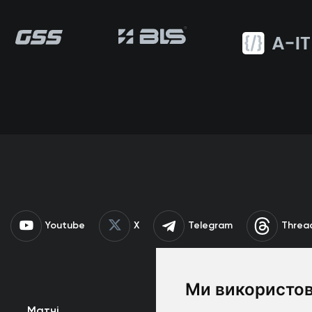
Youtube
X
Telegram
Threa
Ми використов
Матчі
Команда
К