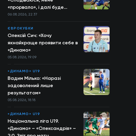
«прорвало», і далі буде
більше»
06.08.2026, 22:37
ЄВРОКУБКИ
Олексій Сич: «Хочу
якнайкраще проявити себе в
«Динамо»
05.08.2026, 19:09
«ДИНАМО» U19
Вадим Мілько: «Наразі
задоволений лише
результатом»
05.08.2026, 18:18
«ДИНАМО» U19
Національна ліга U19.
«Динамо» – «Олександрія» –
2:0. Звіт про матч