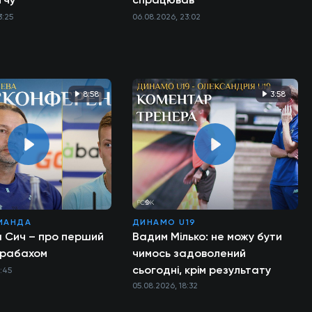
3:25
06.08.2026, 23:02
8:58
3:58
МАНДА
ДИНАМО U19
а Сич – про перший
Вадим Мілько: не можу бути
арабахом
чимось задоволений
сьогодні, крім результату
1:45
05.08.2026, 18:32