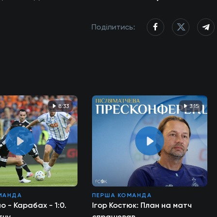
Поділитись:
8:33
3:15
МАНДА
ПЕРША КОМАНДА
о - Карабах - 1:0.
Ігор Костюк: План на матч
тчу
спрацював