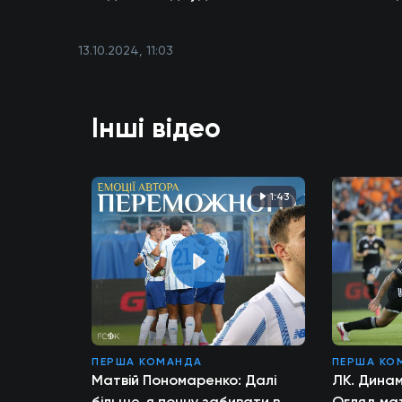
13.10.2024, 11:03
Інші відео
1:43
ПЕРША КОМАНДА
ПЕРША КО
Матвій Пономаренко: Далі
ЛК. Динам
більше, я почну забивати в
Огляд ма