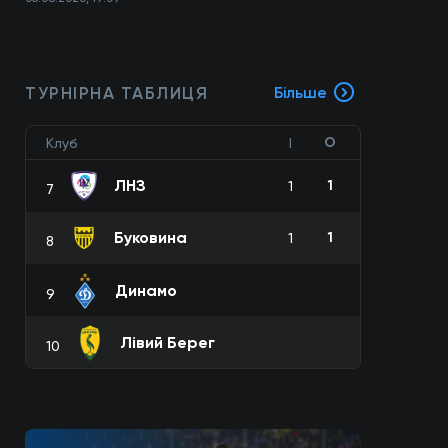
ТУРНІРНА ТАБЛИЦЯ
Більше
О
Клуб
І
ЛНЗ
1
1
7
Буковина
1
1
8
Динамо
9
Лівий Берег
10