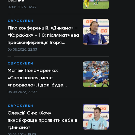
07.08.2026, 14:35
ЄВРОКУБКИ
Ліга конференцій. «Динамо» –
«Карабах» – 1:0: післяматчева
пресконференція Ігоря
Костюка
06.08.2026, 22:53
ЄВРОКУБКИ
Матвій Пономаренко:
«Сподіваюся, мене
«прорвало», і далі буде
більше»
06.08.2026, 22:37
ЄВРОКУБКИ
Олексій Сич: «Хочу
якнайкраще проявити себе в
«Динамо»
05.08.2026, 19:09