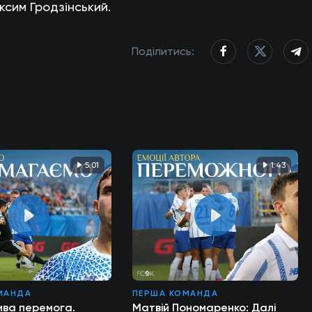
сим Гродзінський.
Поділитись:
5:01
1:43
МАНДА
ПЕРША КОМАНДА
ва перемога.
Матвій Пономаренко: Далі