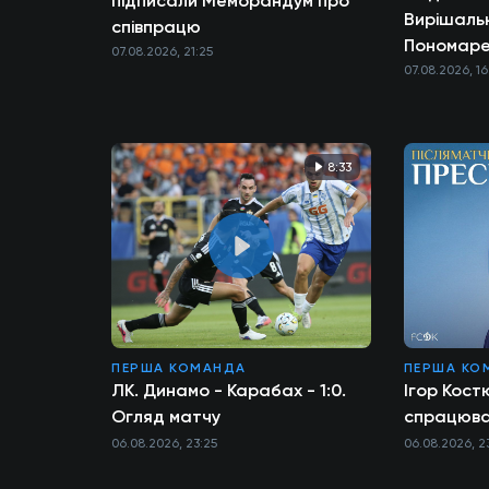
підписали Меморандум про
Вирішаль
співпрацю
Пономарен
07.08.2026, 21:25
нервів
07.08.2026, 16
8:33
ПЕРША КОМАНДА
ПЕРША КО
ЛК. Динамо - Карабах - 1:0.
Ігор Кост
Огляд матчу
спрацюв
06.08.2026, 23:25
06.08.2026, 2