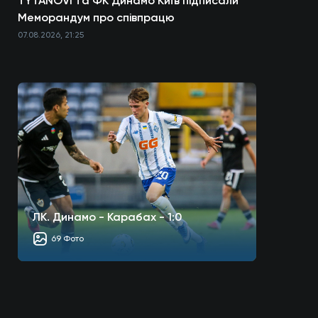
TYTANOVI та ФК Динамо Київ підписали
Меморандум про співпрацю
07.08.2026, 21:25
ЛК. Динамо - Карабах - 1:0
69 Фото