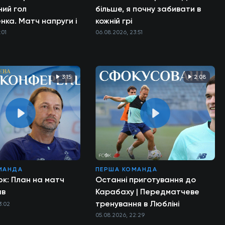
ний гол
більше, я почну забивати в
ка. Матч напруги і
кожній грі
:01
06.08.2026, 23:51
3:15
2:08
МАНДА
ПЕРША КОМАНДА
юк: План на матч
Останні приготування до
ав
Карабаху | Передматчеве
тренування в Любліні
3:02
05.08.2026, 22:29