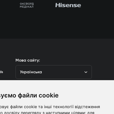
Мова сайту:
Українська
ds
уємо файли cookie
луб
вує файли cookie та інші технології відстеження
Контакти
о досвіду перегляду з наступними цілями:
для