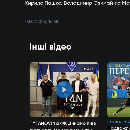
Кирило Пашко, Володимир Озимай та Мак
03.07.2026, 14:58
Інші відео
3:25
ПЕРША КО
TYTANOVI та ФК Динамо Київ
Надважли