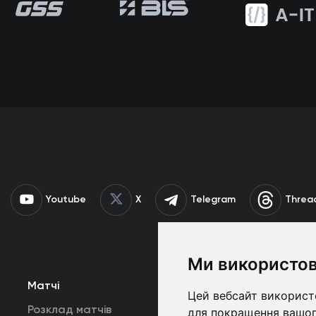
Youtube
X
Telegram
Threa
Ми використов
Матчі
Команда
К
Цей вебсайт використо
Розклад матчів
Перша команда
для покращення вашог