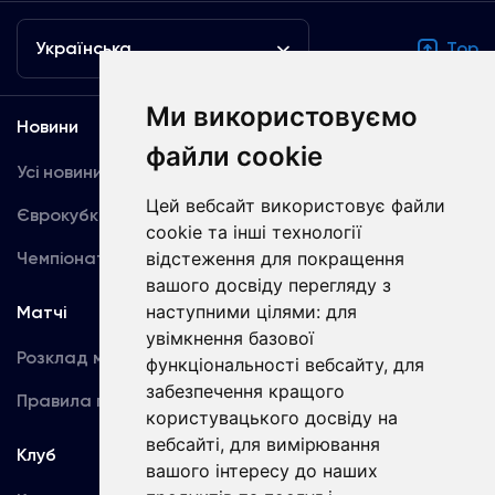
Українська
Top
Ми використовуємо
Новини
Медіа
файли cookie
Усі новини
Динамо TV
Цей вебсайт використовує файли
Єврокубки
Фотогалерея
cookie та інші технології
відстеження для покращення
Чемпіонат України
Акредитація
вашого досвіду перегляду з
наступними цілями:
для
Матчі
Команда
увімкнення базової
Розклад матчів
Перша команда
функціональності вебсайту
,
для
забезпечення кращого
Правила поведінки
U19
користувацького досвіду на
вебсайті
,
для вимірювання
Клуб
вашого інтересу до наших