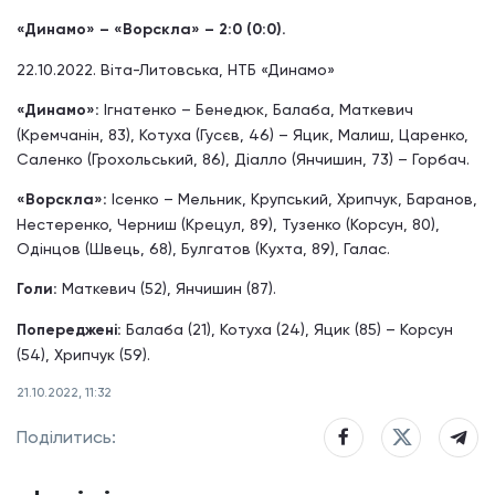
«Динамо» – «Ворскла» – 2:0 (0:0).
22.10.2022. Віта-Литовська, НТБ «Динамо»
«Динамо»:
Ігнатенко – Бенедюк, Балаба, Маткевич
(Кремчанін, 83), Котуха (Гусєв, 46) – Яцик, Малиш, Царенко,
Саленко (Грохольський, 86), Діалло (Янчишин, 73) – Горбач.
«Ворскла»:
Ісенко – Мельник, Крупський, Хрипчук, Баранов,
Нестеренко, Черниш (Крецул, 89), Тузенко (Корсун, 80),
Одінцов (Швець, 68), Булгатов (Кухта, 89), Галас.
Голи:
Маткевич (52), Янчишин (87).
Попереджені:
Балаба (21), Котуха (24), Яцик (85) – Корсун
(54), Хрипчук (59).
21.10.2022, 11:32
Поділитись: