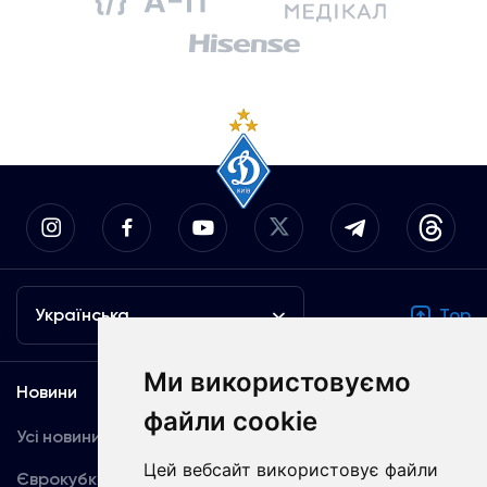
Українська
Top
Ми використовуємо
Новини
Медіа
файли cookie
Усі новини
Динамо TV
Цей вебсайт використовує файли
Єврокубки
Фотогалерея