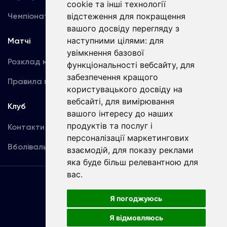
cookie та інші технології
відстеження для покращення
Чемпіонат України
Акредитація
вашого досвіду перегляду з
наступними цілями:
для
Матчі
Команда
увімкнення базової
Розклад матчів
Перша команда
функціональності вебсайту
,
для
забезпечення кращого
Правила поведінки
U19
користувацького досвіду на
вебсайті
,
для вимірювання
Клуб
вашого інтересу до наших
продуктів та послуг і
Контакти
персоналізації маркетингових
Вболівальникам
взаємодій
,
для показу реклами
яка буде більш релевантною для
вас
.
Угода
користувача
Я погоджуюсь
Я відмовляюсь
Copyright © ФК «Динамо» Київ