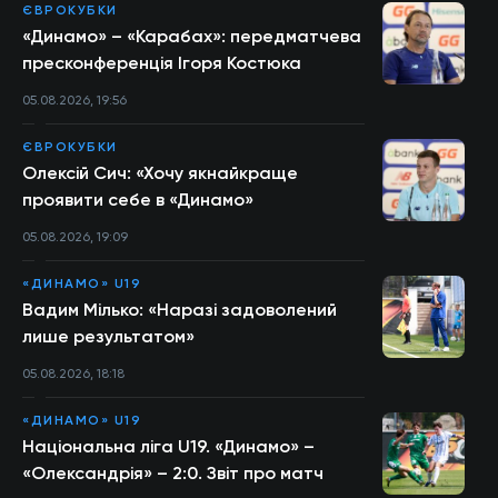
ЄВРОКУБКИ
«Динамо» – «Карабах»: передматчева
пресконференція Ігоря Костюка
05.08.2026, 19:56
ЄВРОКУБКИ
Олексій Сич: «Хочу якнайкраще
проявити себе в «Динамо»
05.08.2026, 19:09
«ДИНАМО» U19
Вадим Мілько: «Наразі задоволений
лише результатом»
05.08.2026, 18:18
«ДИНАМО» U19
Національна ліга U19. «Динамо» –
«Олександрія» – 2:0. Звіт про матч