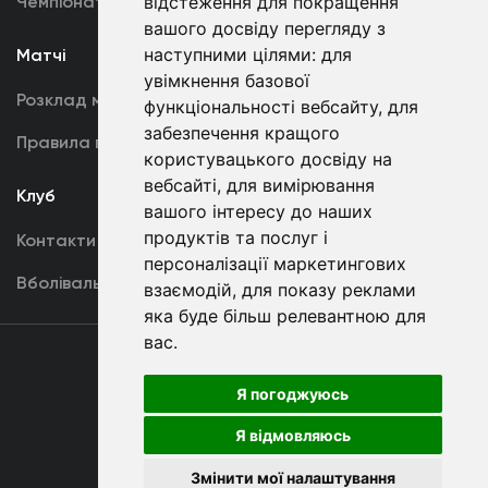
відстеження для покращення
Чемпіонат України
Акредитація
вашого досвіду перегляду з
наступними цілями:
для
Матчі
Команда
увімкнення базової
Розклад матчів
Перша команда
функціональності вебсайту
,
для
забезпечення кращого
Правила поведінки
U19
користувацького досвіду на
вебсайті
,
для вимірювання
Клуб
вашого інтересу до наших
продуктів та послуг і
Контакти
персоналізації маркетингових
Вболівальникам
взаємодій
,
для показу реклами
яка буде більш релевантною для
вас
.
Угода
користувача
Я погоджуюсь
Я відмовляюсь
Copyright © ФК «Динамо» Київ
Змінити мої налаштування