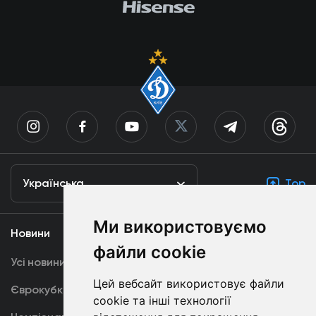
Українська
Top
Ми використовуємо
Новини
Медіа
файли cookie
Усі новини
Динамо TV
Цей вебсайт використовує файли
Єврокубки
Фотогалерея
cookie та інші технології