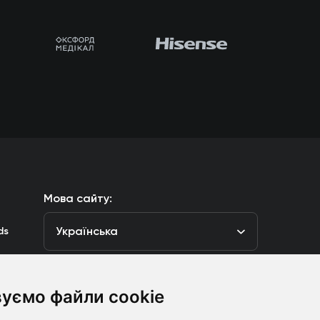
Мова сайту:
Українська
ds
уємо файли cookie
луб