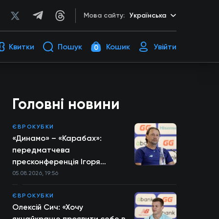
Мова сайту:
Українська
Квитки
Пошук
Кошик
Увійти
0
Головні новини
ЄВРОКУБКИ
«Динамо» – «Карабах»:
передматчева
пресконференція Ігоря
Костюка
05.08.2026, 19:56
ЄВРОКУБКИ
Олексій Сич: «Хочу
якнайкраще проявити себе в