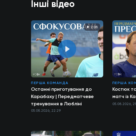
Інші відео
2:08
ПЕРША КОМАНДА
ПЕРША КО
Останні приготування до
Костюк т
Карабаху | Передматчеве
матч із К
тренування в Любліні
05.08.2026, 2
05.08.2026, 22:29