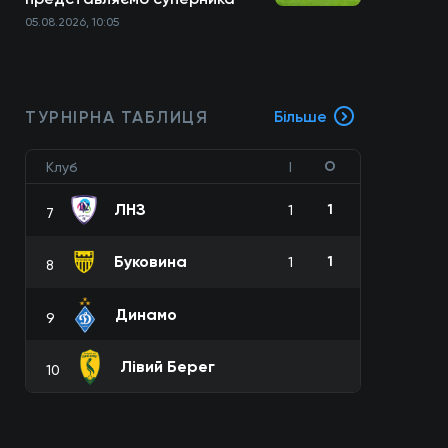
05.08.2026, 10:05
ТУРНІРНА ТАБЛИЦЯ
Більше
О
Клуб
І
ЛНЗ
1
1
7
Буковина
1
1
8
Динамо
9
Лівий Берег
10