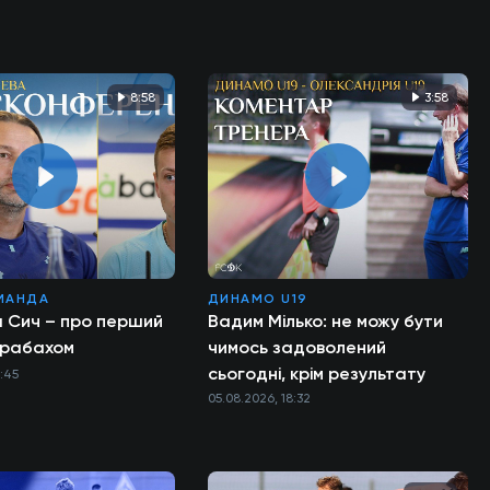
8:58
3:58
МАНДА
ДИНАМО U19
а Сич – про перший
Вадим Мілько: не можу бути
арабахом
чимось задоволений
сьогодні, крім результату
1:45
05.08.2026, 18:32