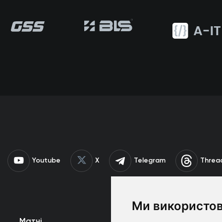
Youtube
X
Telegram
Threa
Ми використов
Матчі
Команда
К