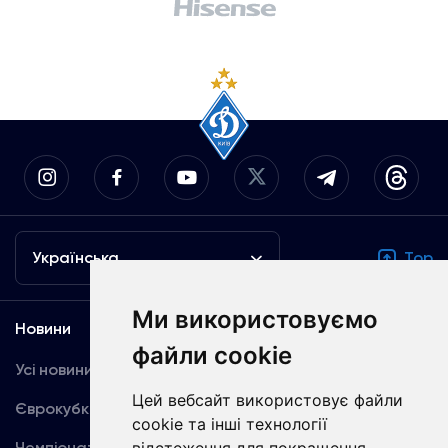
Українська
Top
Ми використовуємо
Новини
Медіа
файли cookie
Усі новини
Динамо TV
Цей вебсайт використовує файли
Єврокубки
Фотогалерея
cookie та інші технології
Чемпіонат України
Акредитація