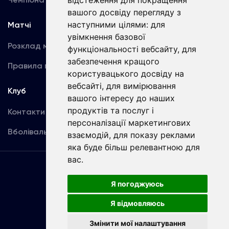
відстеження для покращення
вашого досвіду перегляду з
наступними цілями:
для
Матчі
Команда
увімкнення базової
Розклад матчів
Перша команда
функціональності вебсайту
,
для
забезпечення кращого
Правила поведінки
U19
користувацького досвіду на
вебсайті
,
для вимірювання
Клуб
вашого інтересу до наших
продуктів та послуг і
Контакти
персоналізації маркетингових
Вболівальникам
взаємодій
,
для показу реклами
яка буде більш релевантною для
вас
.
Угода
користувача
Я погоджуюсь
Я відмовляюсь
Copyright © ФК «Динамо» Київ
Змінити мої налаштування