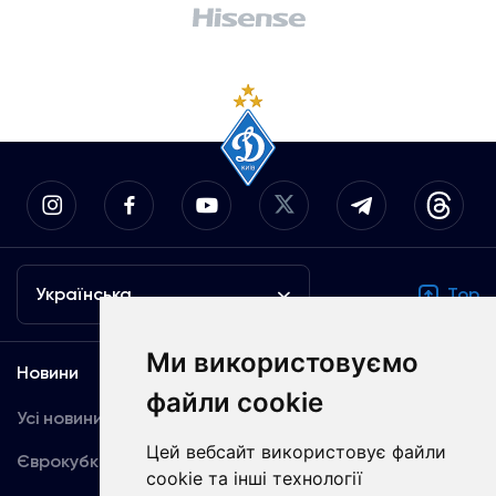
Українська
Top
Ми використовуємо
Новини
Медіа
файли cookie
Усі новини
Динамо TV
Цей вебсайт використовує файли
Єврокубки
Фотогалерея
cookie та інші технології