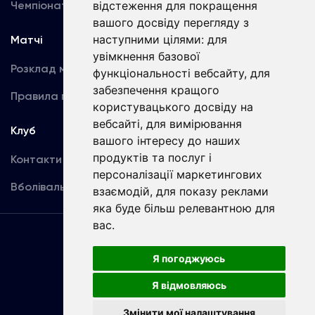
відстеження для покращення
Чемпіонат України
Акредитація
вашого досвіду перегляду з
наступними цілями:
для
Матчі
Команда
увімкнення базової
Розклад матчів
Перша команда
функціональності вебсайту
,
для
забезпечення кращого
Правила поведінки
U19
користувацького досвіду на
вебсайті
,
для вимірювання
Клуб
вашого інтересу до наших
продуктів та послуг і
Контакти
персоналізації маркетингових
Вболівальникам
взаємодій
,
для показу реклами
яка буде більш релевантною для
вас
.
Угода
користувача
Я погоджуюсь
Я відмовляюсь
Copyright © ФК «Динамо» Київ
Змінити мої налаштування