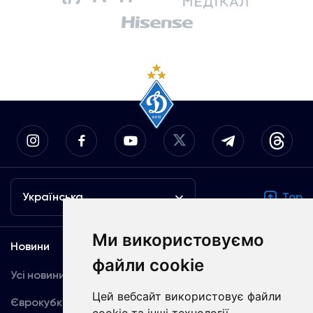
Українська
Top
Ми використовуємо
Новини
Медіа
файли cookie
Усі новини
Динамо TV
Цей вебсайт використовує файли
Єврокубки
Фотогалерея