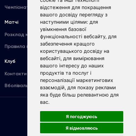
cookie та інші технології
відстеження для покращення
Чемпіонат України
Акредитація
вашого досвіду перегляду з
наступними цілями:
для
Матчі
Команда
увімкнення базової
Розклад матчів
Перша команда
функціональності вебсайту
,
для
забезпечення кращого
Правила поведінки
U19
користувацького досвіду на
вебсайті
,
для вимірювання
Клуб
вашого інтересу до наших
продуктів та послуг і
Контакти
персоналізації маркетингових
Вболівальникам
взаємодій
,
для показу реклами
яка буде більш релевантною для
вас
.
Угода
користувача
Я погоджуюсь
Я відмовляюсь
Copyright © ФК «Динамо» Київ