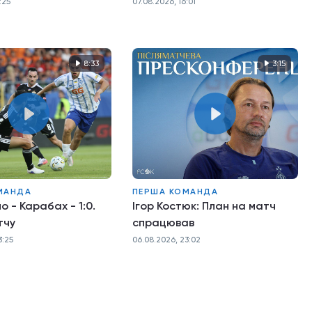
нервів
:25
07.08.2026, 16:01
8:33
3:15
МАНДА
ПЕРША КОМАНДА
о - Карабах - 1:0.
Ігор Костюк: План на матч
тчу
спрацював
3:25
06.08.2026, 23:02