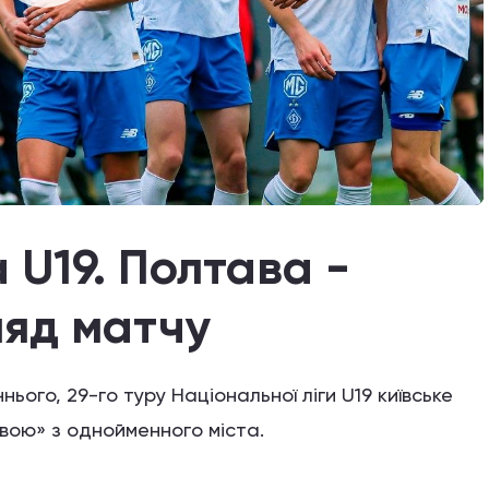
 U19. Полтава -
ляд матчу
нього, 29-го туру Національної ліги U19 київське
авою» з однойменного міста.