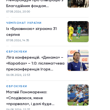
Благодійним фондом
TYTANOVI
07.08.2026, 20:00
ЧЕМПІОНАТ УКРАЇНИ
Із «Буковиною» зіграємо 31
серпня
07.08.2026, 14:35
ЄВРОКУБКИ
Ліга конференцій. «Динамо» –
«Карабах» – 1:0: післяматчева
пресконференція Ігоря
Костюка
06.08.2026, 22:53
ЄВРОКУБКИ
Матвій Пономаренко:
«Сподіваюся, мене
«прорвало», і далі буде
більше»
06.08.2026, 22:37