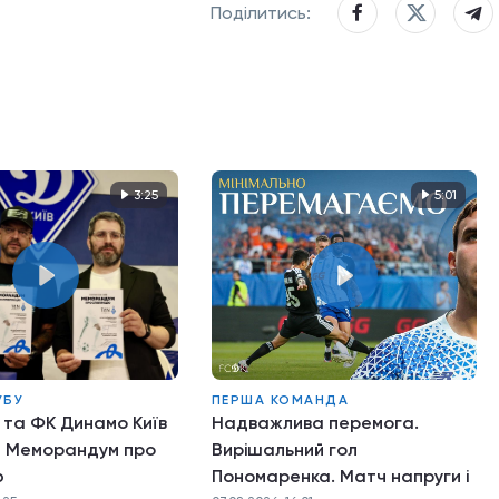
Поділитись:
3:25
5:01
УБУ
ПЕРША КОМАНДА
 та ФК Динамо Київ
Надважлива перемога.
и Меморандум про
Вирішальний гол
ю
Пономаренка. Матч напруги і