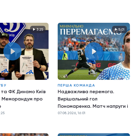
3:25
5:01
УБУ
ПЕРША КОМАНДА
 та ФК Динамо Київ
Надважлива перемога.
и Меморандум про
Вирішальний гол
ю
Пономаренка. Матч напруги і
нервів
:25
07.08.2026, 16:01