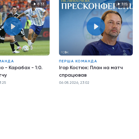
8:33
3:15
МАНДА
ПЕРША КОМАНДА
о - Карабах - 1:0.
Ігор Костюк: План на матч
тчу
спрацював
3:25
06.08.2026, 23:02