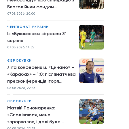
Благодійним фондом
TYTANOVI
07.08.2026, 20:00
ЧЕМПІОНАТ УКРАЇНИ
Із «Буковиною» зіграємо 31
серпня
07.08.2026, 14:35
ЄВРОКУБКИ
Ліга конференцій. «Динамо» –
«Карабах» – 1:0: післяматчева
пресконференція Ігоря
Костюка
06.08.2026, 22:53
ЄВРОКУБКИ
Матвій Пономаренко:
«Сподіваюся, мене
«прорвало», і далі буде
більше»
06.08.2026, 22:37