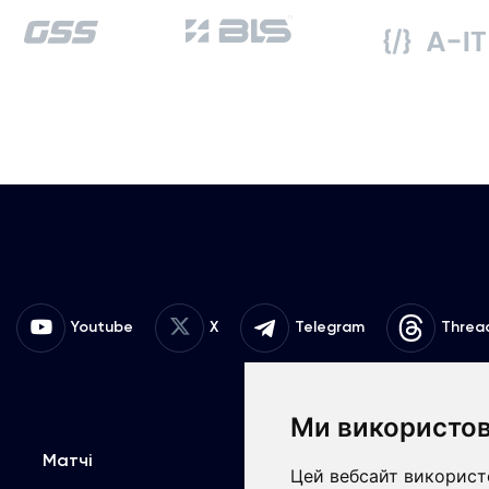
Youtube
X
Telegram
Threa
Ми використов
Матчі
Команда
К
Цей вебсайт використо