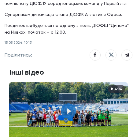
чемпіонату ДЮФЛУ серед юнацьких команд у Першій лізі.
Суперником динамівців стане ДЮФК Атлетик з Одеси.
Поєдинок відбудеться на одному з полів ДЮФШ "Динамо"
на Нивках, початок – о 12:00.
15.05.2024, 10:13
Поділитись:
Інші відео
4:34