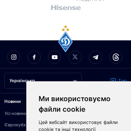
Українська
Top
Ми використовуємо
Новини
Медіа
файли cookie
Усі новини
Динамо TV
Цей вебсайт використовує файли
Єврокубки
Фотогалерея
cookie та інші технології