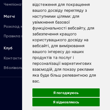
відстеження для покращення
Чемпіонат України
Акредитація
вашого досвіду перегляду з
наступними цілями:
для
Матчі
Команда
увімкнення базової
Розклад матчів
Перша команда
функціональності вебсайту
,
для
забезпечення кращого
Правила поведінки
U19
користувацького досвіду на
вебсайті
,
для вимірювання
Клуб
вашого інтересу до наших
продуктів та послуг і
Контакти
персоналізації маркетингових
Вболівальникам
взаємодій
,
для показу реклами
яка буде більш релевантною для
вас
.
Угода
користувача
Я погоджуюсь
Я відмовляюсь
Copyright © ФК «Динамо» Київ