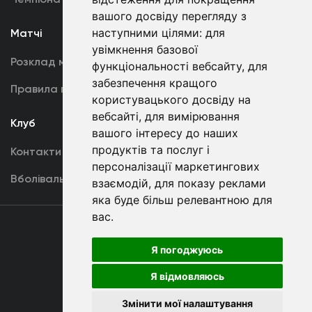
вашого досвіду перегляду з
наступними цілями:
для
Матчі
Команда
увімкнення базової
Розклад матчів
Перша команда
функціональності вебсайту
,
для
забезпечення кращого
Правила поведінки
U19
користувацького досвіду на
вебсайті
,
для вимірювання
Клуб
вашого інтересу до наших
продуктів та послуг і
Контакти
персоналізації маркетингових
Вболівальникам
взаємодій
,
для показу реклами
яка буде більш релевантною для
вас
.
Угода
користувача
Я погоджуюсь
Я відмовляюсь
Copyright © ФК «Динамо» Київ
Змінити мої налаштування