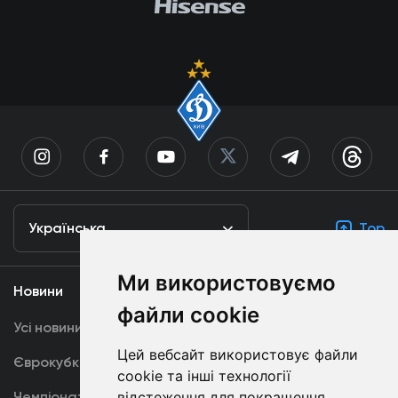
Українська
Top
Ми використовуємо
Новини
Медіа
файли cookie
Усі новини
Динамо TV
Цей вебсайт використовує файли
Єврокубки
Фотогалерея
cookie та інші технології
Чемпіонат України
відстеження для покращення
Акредитація