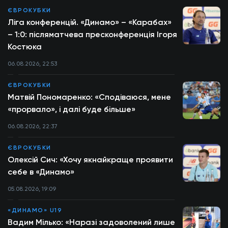
ЄВРОКУБКИ
Ліга конференцій. «Динамо» – «Карабах»
– 1:0: післяматчева пресконференція Ігоря
Костюка
06.08.2026, 22:53
ЄВРОКУБКИ
Матвій Пономаренко: «Сподіваюся, мене
«прорвало», і далі буде більше»
06.08.2026, 22:37
ЄВРОКУБКИ
Олексій Сич: «Хочу якнайкраще проявити
себе в «Динамо»
05.08.2026, 19:09
«ДИНАМО» U19
Вадим Мілько: «Наразі задоволений лише