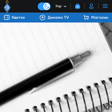
Укр
0
Квитки
Динамо TV
Магазин