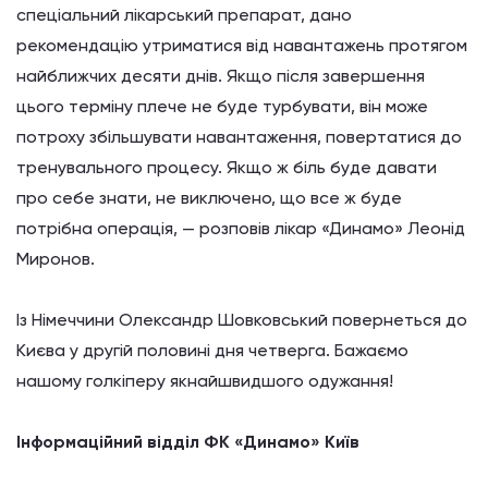
спеціальний
лікарський
препарат,
дано
рекомендацію
утриматися
від
навантажень протягом
найближчих
десяти
днів.
Якщо
після
завершення
цього
терміну
плече не
буде
турбувати,
він
може
потроху
збільшувати
навантаження
, повертатися
до
тренувального
процесу.
Якщо ж
біль
буде
давати
про себе
знати
, не
виключено
, що все ж
буде
потрібна операція
, —
розповів
лікар «
Динамо
» Леонід
Миронов.
Із Німеччини
Олександр
Шовковський
повернеться
до
Києва
у другій
половині
дня
четверга.
Бажаємо
нашому
голкіперу
якнайшвидшого
одужання
!
Інформаційний
відділ
ФК
«
Динамо
» Київ