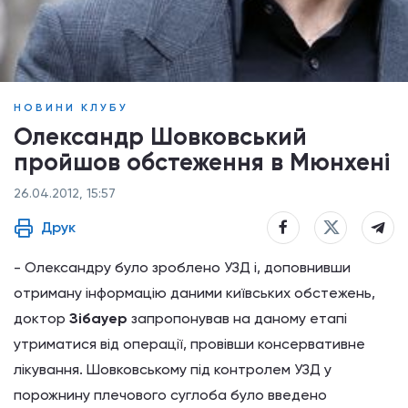
НОВИНИ КЛУБУ
Олександр Шовковський
пройшов обстеження в Мюнхені
26.04.2012, 15:57
Друк
- Олександру
було
зроблено
УЗД і
,
доповнивши
отриману
інформацію
даними
київських
обстежень,
доктор
Зібауер
запропонував
на
даному
етапі
утриматися
від операції,
провівши
консервативне
лікування.
Шовковському
під
контролем
УЗД
у
порожнину
плечового
суглоба
було
введено