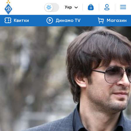
Укр
0
Квитки
Динамо TV
Магазин