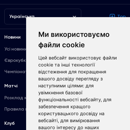
Українська
Top
Ми використовуємо
Новини
Медіа
файли cookie
Усі новини
Динамо TV
Цей вебсайт використовує файли
Єврокубки
Фотогалерея
cookie та інші технології
Чемпіонат України
відстеження для покращення
Акредитація
вашого досвіду перегляду з
наступними цілями:
для
Матчі
Команда
увімкнення базової
Розклад матчів
Перша команда
функціональності вебсайту
,
для
забезпечення кращого
Правила поведінки
U19
користувацького досвіду на
вебсайті
,
для вимірювання
Клуб
вашого інтересу до наших