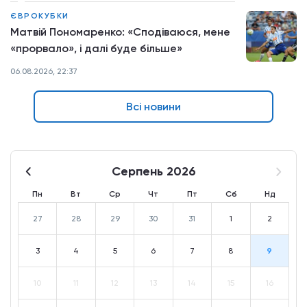
ЄВРОКУБКИ
Матвій Пономаренко: «Сподіваюся, мене
«прорвало», і далі буде більше»
06.08.2026, 22:37
Всі новини
Серпень 2026
Пн
Вт
Ср
Чт
Пт
Сб
Нд
27
28
29
30
31
1
2
3
4
5
6
7
8
9
10
11
12
13
14
15
16