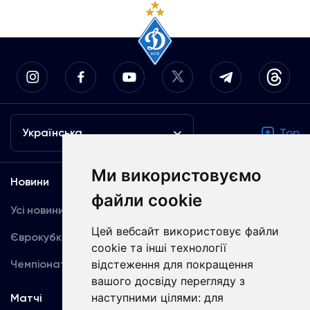
Українська
Top
Ми використовуємо
Новини
Медіа
файли cookie
Усі новини
Динамо TV
Цей вебсайт використовує файли
Єврокубки
Фотогалерея
cookie та інші технології
Чемпіонат України
відстеження для покращення
Акредитація
вашого досвіду перегляду з
наступними цілями:
для
Матчі
Команда