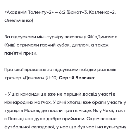
«Академія Толенту-2»
–
6:2 (Ванат-3, Козленко-2,
Омельченко)
За підсумками міні-турніру вихованці ФК «Динамо»
(Київ) отримали гарний кубок, диплом, а також
пам'ятні призи.
Про свої враження за підсумками поїздки розповів
тренер «Динамо» (U-10)
Сергій Величко
:
- У цієї команди це вже не перший досвід участі в
міжнародних матчах.
У січні хлопці вже брали участь у
турнірі в Москві, де посіли третє місце.
Як у Чехії, так і
в Польщі нас дуже добре приймали.
Окрім власне
футбольної складової, у нас ще був час і на культурну