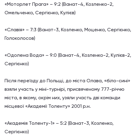
«Моторлет Прага»
–
9:2 (Ванат-4, Козленко-2,
Омельченко, Сергієнко, Кулієв)
«Славія»
–
7:3 (Ванат-3, Козленко, Моценко, Сергієнко,
Голоколосов)
«
Одолена
Вода»
–
9:0 (Ванат-4, Козленко-2, Кулієв-2,
Сергієнко)
Після переїзду до Польщі, до міста Олава, «біло-сині»
взяли участь у міні-турнірі, присвяченому 777-річчю
міста, в якому, окрім них, узяли участь дві команди
місцевої «Академії Толенту» 2001 р.н.
«Академія Толенту-1»
–
5:2 (Ванат-3, Козленко,
Сергієнко)