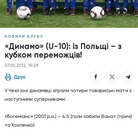
НОВИНИ КЛУБУ
«Динамо» (U-10): із Польщі – з
кубком переможців!
07.05.2012, 19:29
Друк
У Чехії юні динамівці зіграли чотири товариські матчі з
наступними суперниками:
«Богеміанс» (2001 р.н.)
–
4:5 (голи забили Ванат (тричі)
та Козленко)