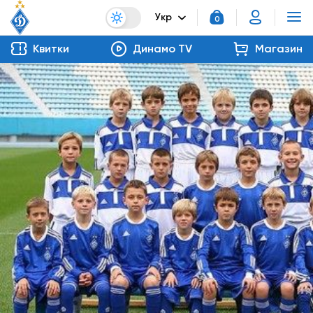
Укр
0
Квитки
Динамо TV
Магазин