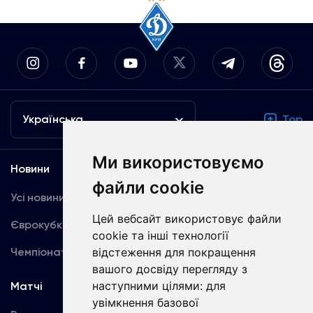
Українська
Top
Ми використовуємо
Новини
Медіа
файли cookie
Усі новини
Динамо TV
Цей вебсайт використовує файли
Єврокубки
Фотогалерея
cookie та інші технології
Чемпіонат України
відстеження для покращення
Акредитація
вашого досвіду перегляду з
наступними цілями:
для
Матчі
Команда
увімкнення базової