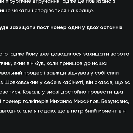
ли хірургічне втручання, адже це пов’язано з
ише чекати і сподіватися на краще.
уде захищати пост номер один у двох останніх
ього, адже йому вже доводилося захищати ворота
чик, яким він був, коли прийшов до нашої
вальний процес і завжди відчував у собі сили
з Шовковським у себе в кабінеті, він сказав, що за
юватися. Коваль у змозі достойно провести два
і тренер голкіперів Михайло Михайлов. Безумовно,
авгодно, але я гадаю, що в потрібний момент він