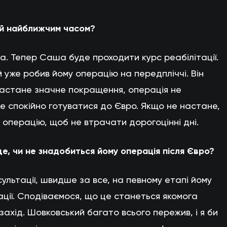
ий найближчим часом?
ва. Тепер Саша буде проходити курс реабілітації.
й уже робив йому операцію на передпліччі. Він
 настане значне покращення, операція не
е спокійно готуватися до Євро. Якщо не настане,
 операцію, щоб не втрачати дорогоцінні дні.
, чи не знадобиться йому операція після Євро?
сультації, швидше за все, на певному етапі йому
ації. Сподіваємося, що це станеться якомога
захід. Шовковський багато всього пережив, і я би