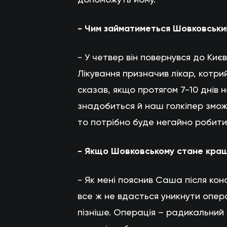
- Чим займатиметься Шовковськ
- У четвер він повернувся до Киє
Лікування призначив лікар, котри
сказав, якщо протягом 7-10 днів
знадобиться й наш голкіпер змож
то потрібно буде негайно робити
- Якщо Шовковському стане краще
- Як мені пояснив Саша після кон
все ж не вдасться уникнути опер
пізніше. Операція – радикальний 