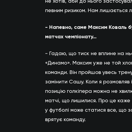
не хотів, аби до нього застосува
певним ризиком. Нам лишається л
- Напевно, саме Максим Коваль б
матчах чемпіонату…
- Гадаю, що тиск не вплине на н
«Динамо». Максим уже не той хлоп
команди. Він пройшов увесь трену
замінити Сашу. Коли я розмовляв і
позицію голкіпера можна не хвил
матчі, що лишилися. Про це каже 
у футболі може статися все, що з
врятує команду.