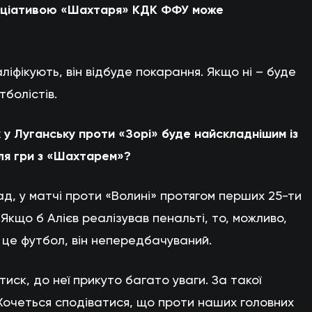
ініціативою «Шахтаря» КДК ФФУ може
ліфікують, він відбуде покарання. Якщо ні – буде
тболістів.
 у Луганську проти «Зорі» буде найскладнішим із
сля гри з «Шахтарем»?
ад, у матчі проти «Волині» протягом перших 25-ти
 Якщо б Алієв реалізував пенальті, то, можливо,
 це футбол, він непередбачуваний.
иск, до неї прикуто багато уваги. За такої
 Хочеться сподіватися, що проти наших головних