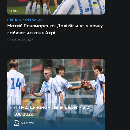
ПЕРША КОМАНДА
Матвій Пономаренко: Далі більше, я почну
забивати в кожній грі
06.08.2026, 23:51
УПЛ-2. Динамо - Лівий Берег - 3:2
1.08.2026
50 Фото