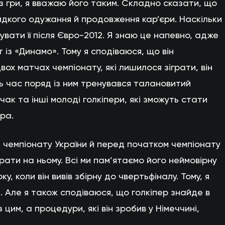
 з гри, я вважаю його таким. Складно сказати, що
идкого одужання й продовження кар’єри. Наскільки
увати її після Євро-2012. Я знаю це напевно, адже
 із «Динамо». Тому я сподіваюся, що він
ох матчах чемпіонату, які лишилося зіграти, він
ь час поряд із ним тренувався талановитий
ак та інші молоді голкіпери, які зможуть стати
ра.
 чемпіонату України й перед початком чемпіонату
рати на ньому. Всі ми пам’ятаємо його неймовірну
ку, коли він вивів збірну до чвертьфіналу. Тому, я
 Але я також сподіваюся, що голкіпер знайде в
 цим, а процедури, які він зробив у Німеччині,