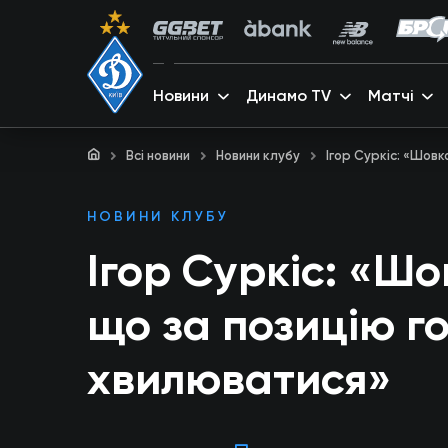
Новини
Динамо TV
Матчі
Всі новини
Новини клубу
Ігор Суркіс: «Шов
НОВИНИ КЛУБУ
Ігор Суркіс: «Ш
що за позицію г
хвилюватися»