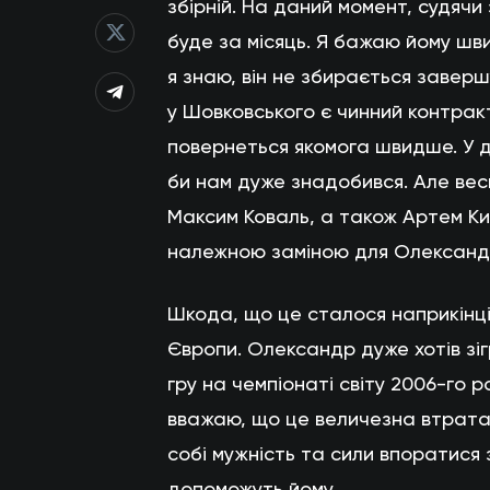
збірній. На даний момент, судячи
буде за місяць. Я бажаю йому шв
я знаю, він не збирається заверш
у Шовковського є чинний контракт
повернеться якомога швидше. У дв
би нам дуже знадобився. Але вес
Максим Коваль, а також Артем Кич
належною заміною для Олександ
Шкода, що це сталося наприкінці
Європи. Олександр дуже хотів зіг
гру на чемпіонаті світу 2006-го ро
вважаю, що це величезна втрата.
собі мужність та сили впоратися з
допоможуть йому.