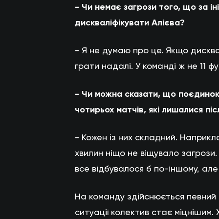
- Чи немає загрози того, що за 
дискваліфікувати Алієва?
- Я не думаю про це. Якщо дисква
грати надалі. У команді ж не 11 фу
- Чи можна сказати, що поєдинок
чотирьох матчів, які лишалися пі
- Кожен із них складний. Наприкл
хвилин ніщо не віщувало загрози.
все відбувалося б по-іншому, але
На команду здійснюється певний т
ситуації колектив стає міцнішим.