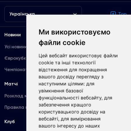
Українська
Top
Ми використовуємо
Новини
Медіа
файли cookie
Усі новини
Динамо TV
Цей вебсайт використовує файли
Єврокубки
Фотогалерея
cookie та інші технології
Чемпіонат України
відстеження для покращення
Акредитація
вашого досвіду перегляду з
наступними цілями:
для
Матчі
Команда
увімкнення базової
Розклад матчів
Перша команда
функціональності вебсайту
,
для
забезпечення кращого
Правила поведінки
U19
користувацького досвіду на
вебсайті
,
для вимірювання
Клуб
вашого інтересу до наших