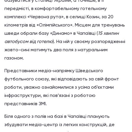
базуватися у столиці України, а точніше, в її
передмісті, в комфортабельному готельному
комплексі «Червона рута», в селищі Козин, за 20
кілометрів від «Олімпійського». Місцем для тренувань
шведи обрали базу «Динамо» в Чапаївці (
15 хвилин
автобусом від готелю
). На ній у своєму розпорядженні
жовто-сині матимуть два поля з натуральним
газоном.
Представники медіа-напрямку Шведського
футбольного союзу, які відповідають за свій фронт
роботи, уважно ознайомилися з усіма об’єктами
інфраструктури, які пов’язані з роботою
представників ЗМІ.
Біля одного з полів на базі в Чапаївці планують
збудувати медіа-центр із легких конструкцій, де