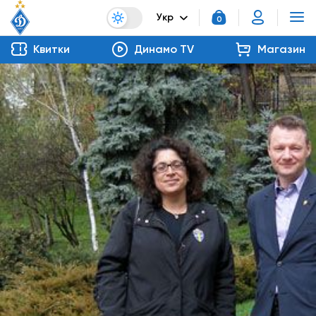
Укр
0
Квитки
Динамо TV
Магазин