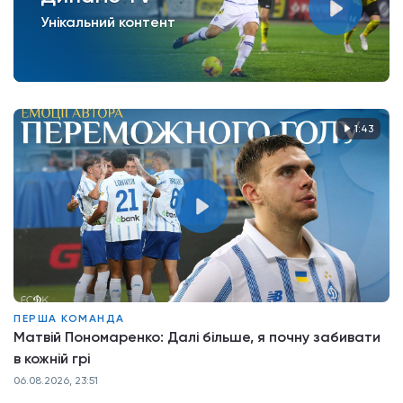
Унікальний контент
1:43
ПЕРША КОМАНДА
Матвій Пономаренко: Далі більше, я почну забивати
в кожній грі
06.08.2026, 23:51