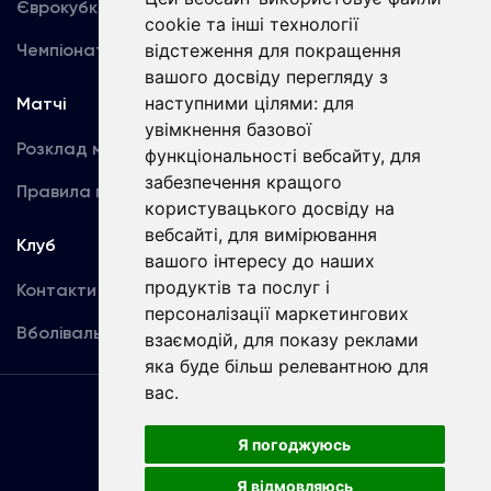
Єврокубки
Фотогалерея
cookie та інші технології
Чемпіонат України
Акредитація
відстеження для покращення
вашого досвіду перегляду з
наступними цілями:
для
Матчі
Команда
увімкнення базової
Розклад матчів
Перша команда
функціональності вебсайту
,
для
забезпечення кращого
Правила поведінки
U19
користувацького досвіду на
вебсайті
,
для вимірювання
Клуб
вашого інтересу до наших
продуктів та послуг і
Контакти
персоналізації маркетингових
Вболівальникам
взаємодій
,
для показу реклами
яка буде більш релевантною для
вас
.
Угода
користувача
Я погоджуюсь
Я відмовляюсь