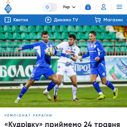
Укр
0
Квитки
Динамо TV
Магазин
ЧЕМПІОНАТ УКРАЇНИ
«Кудрівку» приймемо 24 травня