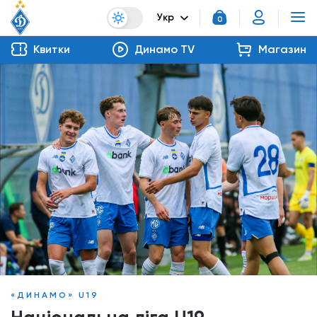
Укр
0
Квитки
Динамо TV
Магазин
«ДИНАМО» U19