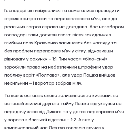
Господарі активізувалися та намагалися проводити
стрімкі контратаки та перехоплювати м’яч, але до
реальних загроз справа не доходила. Але незабаром
господарі таки досягли свого: після закидання з
глибини поля Кравченко залишився без нагляду та
без проблем переправив м’яч у сітку, відновивши
рівновагу у рахунку – 1:1. Тим часом «біло-сині»
заробили право на небезпечний штрафний удар
поблизу воріт «Полтава», але удар Пашка вийшов
несильним – і воротар забрав м’яч.
Та все ж останнє слово залишилося за киянами: на
останній хвилині другого тайму Пашко відгукнувся на
передачу зліва від Дикого та у дотик переправив м’яч
у ворота з близької відстані – 1:2. А вже у
компенсований час Дехтяр головою влучив у