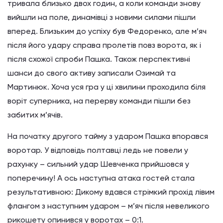
тривала близько двох годин, а коли команди знову
вийшли на поле, динамівці з новими силами пішли
вперед. Близьким до успіху був Федоренко, але м’яч
після його удару справа пролетів повз ворота, як і
після схожої спроби Пашка. Також перспективні
шанси до свого активу записали Озимай та
Мартинюк. Хоча уся гра у ці хвилини проходила біля
воріт суперника, на перерву команди пішли без
забитих м’ячів.
На початку другого тайму з ударом Пашка впорався
воротар. У відповідь полтавці ледь не повели у
рахунку – сильний удар Шевченка прийшовся у
поперечину! А ось наступна атака гостей стала
результативною: Дикому вдався стрімкий прохід лівим
флангом з наступним ударом – м’яч після невеликого
рикошету опинився у воротах – 0:1.