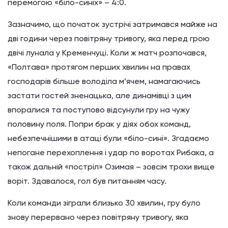
перемогою «біло-синіх» – 4:0.
Зазначимо, що початок зустрічі затримався майже на
дві години через повітряну тривогу, яка перед грою
двічі лунала у Кременчуці. Коли ж матч розпочався,
«Полтава» протягом перших хвилин на правах
господарів більше володіла м’ячем, намагаючись
застати гостей зненацька, але динамівці з цим
впоралися та поступово відсунули гру на чужу
половину поля. Попри брак у діях обох команд,
небезпечнішими в атаці були «біло-сині». Згадаємо
непогане перехоплення і удар по воротах Рибака, а
також дальній «постріл» Озимая – зовсім трохи вище
воріт. Здавалося, гол був питанням часу.
Коли команди зіграли близько 30 хвилин, гру було
знову перервано через повітряну тривогу, яка