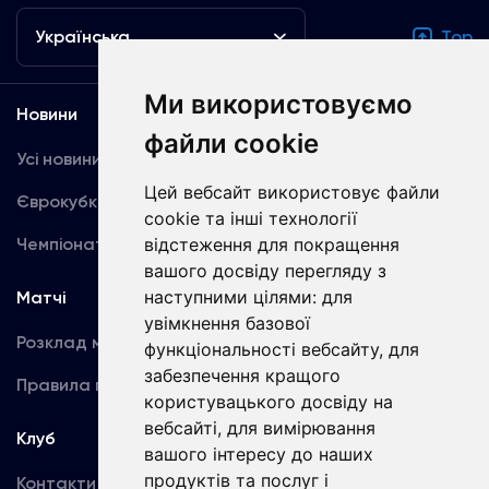
Українська
Top
Ми використовуємо
Новини
Медіа
файли cookie
Усі новини
Динамо TV
Цей вебсайт використовує файли
Єврокубки
Фотогалерея
cookie та інші технології
Чемпіонат України
Акредитація
відстеження для покращення
вашого досвіду перегляду з
наступними цілями:
для
Матчі
Команда
увімкнення базової
Розклад матчів
Перша команда
функціональності вебсайту
,
для
забезпечення кращого
Правила поведінки
U19
користувацького досвіду на
вебсайті
,
для вимірювання
Клуб
вашого інтересу до наших
продуктів та послуг і
Контакти