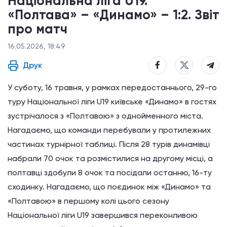
Національна ліга U19.
«Полтава» – «Динамо» – 1:2. Звіт
про матч
16.05.2026, 18:49
Друк
У суботу, 16 травня, у рамках передостаннього, 29-го
туру Національної ліги U19 київське «Динамо» в гостях
зустрічалося з «Полтавою» з однойменного міста.
Нагадаємо, що команди перебували у протилежних
частинах турнірної таблиці. Після 28 турів динамівці
набрали 70 очок та розмістилися на другому місці, а
полтавці здобули 8 очок та посідали останню, 16-ту
сходинку. Нагадаємо, що поєдинок між «Динамо» та
«Полтавою» в першому колі цього сезону
Національної ліги U19 завершився переконливою