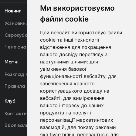
Ми використовуємо
Новини
Медіа
файли cookie
Усі новини
Динамо TV
Цей вебсайт використовує файли
Єврокубки
Фотогалерея
cookie та інші технології
Чемпіонат України
Акредитація
відстеження для покращення
вашого досвіду перегляду з
наступними цілями:
для
Матчі
Команда
увімкнення базової
Розклад матчів
Перша команда
функціональності вебсайту
,
для
забезпечення кращого
Правила поведінки
U19
користувацького досвіду на
вебсайті
,
для вимірювання
Клуб
вашого інтересу до наших
продуктів та послуг і
Контакти
персоналізації маркетингових
Вболівальникам
взаємодій
,
для показу реклами
яка буде більш релевантною для