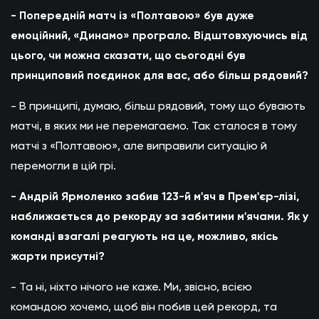
- Попередній матч із «Полтавою» був дуже
емоційний, «Динамо» програло. Відштовхуючись від
цього, чи можна сказати, що сьогодні був
принциповий поєдинок для вас, або більш рядовий?
- В принципі, думаю, більш рядовий, тому що бувають
матчі, в яких ми не перемагаємо. Так сталося в тому
матчі з «Полтавою», але виправили ситуацію й
перемогли в цій грі.
- Андрій Ярмоленко забив 123-й м'яч в Прем'єр-лізі,
наближається до рекорду за забитими м'ячами. Як у
команді взагалі реагують на це, можливо, якісь
жарти присутні?
- Та ні, ніхто нічого не каже. Ми, звісно, всією
командою хочемо, щоб він побив цей рекорд, та