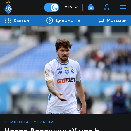
Укр
0
Квитки
Динамо TV
Магазин
ЧЕМПІОНАТ УКРАЇНИ