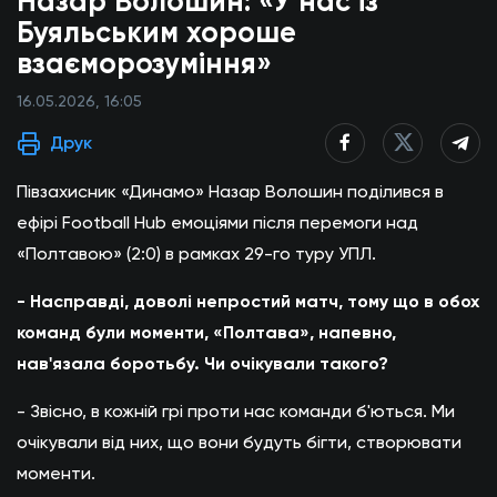
Назар Волошин: «У нас із
Буяльським хороше
взаєморозуміння»
16.05.2026, 16:05
Друк
Півзахисник «Динамо» Назар Волошин поділився в
ефірі Football Hub емоціями після перемоги над
«Полтавою» (2:0) в рамках 29-го туру УПЛ.
- Насправді, доволі непростий матч, тому що в обох
команд були моменти, «Полтава», напевно,
нав'язала боротьбу. Чи очікували такого?
- Звісно, в кожній грі проти нас команди б'ються. Ми
очікували від них, що вони будуть бігти, створювати
моменти.