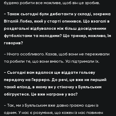
будемо робити все можливе, щоб він це зробив.
- Також сьогодні були дебютанти у складі, зокрема
Віталій Лобко, який у старті опинився. Що взагалі в
роздягальні відбувалося між більш досвідченими
футболістами та молодими? Що тренер, можливо, їм
говорив?
- Нічого особливого. Казав, щоб вони не переживали
та робили те, що вони вміють. Усі підтримали їх.
- Сьогодні вам вдалося ще віддати гольову
передачу на Герреро. До речі, це вже не перший
такий епізод, в якому ви у стіночку з Буяльським
обігруєтеся. Це вже награне у вас?
- Так, ми з Буяльським вже давно граємо один із
одним. У нас є розуміння, що кожен із нас повинен