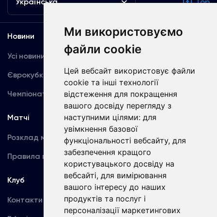
Українська
Top
Ми використовуємо
Новини
Медіа
файли cookie
Усі новини
Динамо TV
Цей вебсайт використовує файли
Єврокубки
Фотогалерея
cookie та інші технології
Чемпіонат України
Акредитація
відстеження для покращення
вашого досвіду перегляду з
наступними цілями:
для
Матчі
Команда
увімкнення базової
Розклад матчів
Перша команда
функціональності вебсайту
,
для
забезпечення кращого
Правила поведінки
U19
користувацького досвіду на
вебсайті
,
для вимірювання
Клуб
вашого інтересу до наших
продуктів та послуг і
Контакти
персоналізації маркетингових