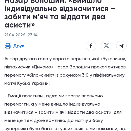
Назар Волошин: «Вийшло
індивідуально відзначитися –
забити м’яч та віддати два
асисти»
21.04.2026, 23:14
Друк
Автор другого гола у ворота чернівецької «Буковини»,
півзахисник «Динамо» Назар Волошин прокоментував
перемогу «біло-синіх» із рахунком 3:0 у півфінальному
матчі Кубка України:
- Емоції позитивні, адже ми змогли впевнено
перемогти, а у мене вийшло індивідуально
відзначитися – забити м’яч і віддати два асисти, для
мене це теж дуже важливо. До матчу з боку
суперника було багато гучних заяв, а ми показали, що