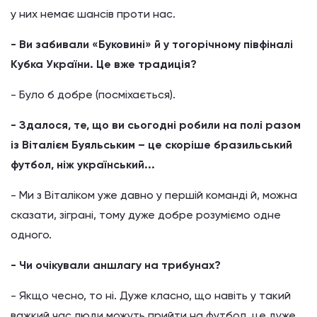
у них немає шансів проти нас.
- Ви забивали «Буковині» й у тогорічному півфіналі
Кубка України. Це вже традиція?
- Було б добре (посміхається).
- Здалося, те, що ви сьогодні робили на полі разом
із Віталієм Буяльським – це скоріше бразильський
футбол, ніж український...
- Ми з Віталіком уже давно у першій команді й, можна
сказати, зіграні, тому дуже добре розуміємо одне
одного.
- Чи очікували аншлагу на трибунах?
- Якщо чесно, то ні. Дуже класно, що навіть у такий
важкий час люди можуть прийти на футбол, це дуже