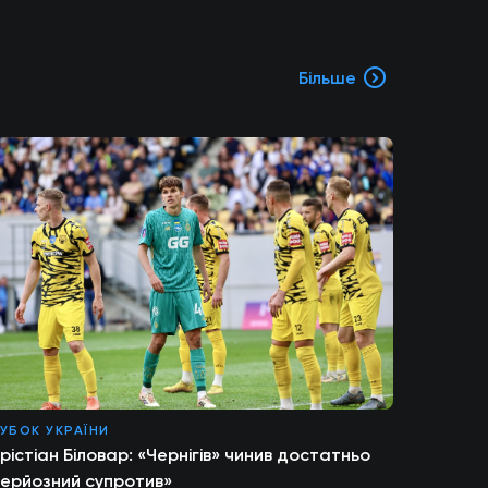
Більше
УБОК УКРАЇНИ
рістіан Біловар: «Чернігів» чинив достатньо
ерйозний супротив»