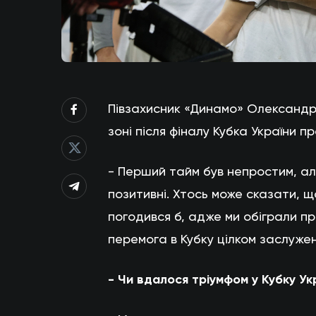
Півзахисник «Динамо» Олександр 
зоні після фіналу Кубка України про
- Перший тайм був непростим, ал
позитивні. Хтось може сказати, щ
погодився б, адже ми обіграли п
перемога в Кубку цілком заслуже
- Чи вдалося тріумфом у Кубку Ук