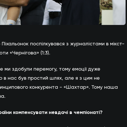
Піхальонок поспілкувався з журналістами в мікст-
ти «Чернігова» (1:3).
е ми здобули перемогу, тому емоції дуже
о в нас був простий шлях, але я з цим не
ринципового конкурента - «Шахтар». Тому наша
на.
раїни компенсувати невдачі в чемпіонаті?