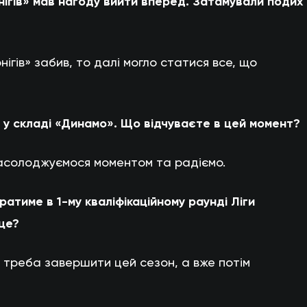
нігів» мав нагоду вийти вперед. Затамували подих
нігів» забив, то далі могло статися все, що
 у складі «Динамо». Що відчуваєте в цей момент?
 насолоджуємося моментом та радіємо.
ратиме в 1-му кваліфікаційному раунді Ліги
це?
у треба завершити цей сезон, а вже потім