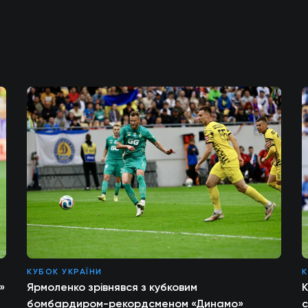
КУБОК УКРАЇНИ
К
»
Ярмоленко зрівнявся з кубковим
К
бомбардиром-рекордсменом «Динамо»
с