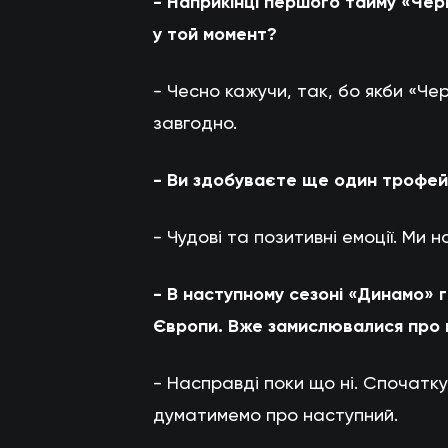
- Наприкінці першого тайму «Чер
у той момент?
- Чесно кажучи, так, бо якби «Чер
завгодно.
- Ви здобуваєте ще один трофей
- Чудові та позитивні емоції. Ми
- В наступному сезоні «Динамо» г
Європи. Вже замислювалися про 
- Насправді поки що ні. Спочатк
думатимемо про наступний.