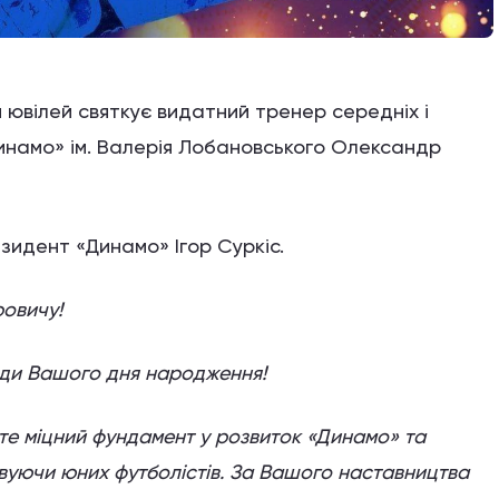
ий ювілей святкує видатний тренер середніх і
намо» ім. Валерія Лобановського Олександр
езидент «Динамо» Ігор Суркіс.
овичу!
оди Вашого дня народження!
те міцний фундамент у розвиток «Динамо» та
овуючи юних футболістів. За Вашого наставництва