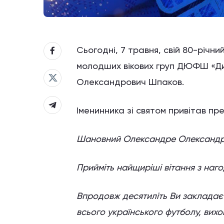
Сьогодні, 7 травня, свій 80-річн
молодших вікових груп ДЮФШ «Ди
Олександрович Шпаков.
Іменинника зі святом привітав пр
Шановний Олександре Олександр
Прийміть найщиріші вітання з наг
Впродовж десятиліть Ви закладає
всього українського футболу, вих