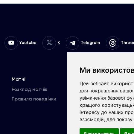
Youtube
X
Telegram
Threa
Ми використов
Матчі
Команда
К
Цей вебсайт використо
Розклад матчів
Перша команда
для покращення вашог
увімкнення базової фу
Правила поведінки
U19
В
кращого користувацьк
інтересу до наших про
взаємодій
,
для показу
Copyrig
Я погоджуюсь
Я ві