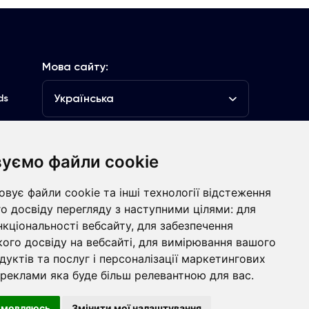
Мова сайту:
Українська
ds
уємо файли cookie
луб
вує файли cookie та інші технології відстеження
Контакти
о досвіду перегляду з наступними цілями:
для
нкціональності вебсайту
,
для забезпечення
болівальникам
ого досвіду на вебсайті
,
для вимірювання вашого
дуктів та послуг і персоналізації маркетингових
 реклами яка буде більш релевантною для вас
.
ht © ФК «Динамо» Київ
Розроблено
дмовляюсь
Змінити мої налаштування