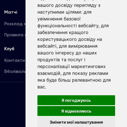
вашого досвіду перегляду з
наступними цілями:
для
Матчі
Команда
увімкнення базової
Розклад матчів
Перша команда
функціональності вебсайту
,
для
забезпечення кращого
Правила поведінки
U19
користувацького досвіду на
вебсайті
,
для вимірювання
Клуб
вашого інтересу до наших
продуктів та послуг і
Контакти
персоналізації маркетингових
Вболівальникам
взаємодій
,
для показу реклами
яка буде більш релевантною для
вас
.
Угода
користувача
Я погоджуюсь
Я відмовляюсь
Copyright © ФК «Динамо» Київ
Змінити мої налаштування