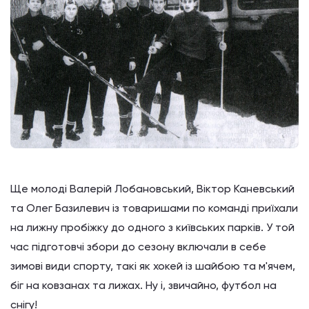
Ще молоді Валерій Лобановський, Віктор Каневський
та Олег Базилевич із товаришами по команді приїхали
на лижну пробіжку до одного з київських парків. У той
час підготовчі збори до сезону включали в себе
зимові види спорту, такі як хокей із шайбою та м'ячем,
біг на ковзанах та лижах. Ну і, звичайно, футбол на
снігу!