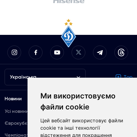
Українська
Top
Ми використовуємо
Новини
Медіа
файли cookie
Усі новини
Динамо TV
Цей вебсайт використовує файли
Єврокубки
Фотогалерея
cookie та інші технології
відстеження для покращення
Чемпіонат України
Акредитація