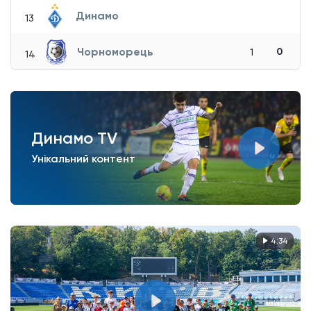
Динамо
13
Чорноморець
0
1
14
Динамо TV
Унікальний контент
4:34