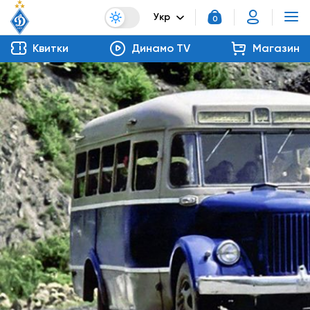
Укр
0
Квитки
Динамо TV
Магазин