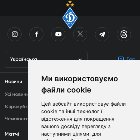
Українська
Top
Ми використовуємо
Новини
Медіа
файли cookie
Усі новини
Динамо TV
Цей вебсайт використовує файли
Єврокубки
Фотогалерея
cookie та інші технології
Чемпіонат України
відстеження для покращення
Акредитація
вашого досвіду перегляду з
наступними цілями:
для
Матчі
Команда