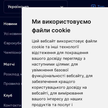
Українська
Top
Ми використовуємо
Новини
Медіа
файли cookie
Усі новини
Динамо TV
Цей вебсайт використовує файли
Єврокубки
Фотогалерея
cookie та інші технології
Чемпіонат України
відстеження для покращення
Акредитація
вашого досвіду перегляду з
наступними цілями:
для
Матчі
Команда
увімкнення базової
Розклад матчів
Перша команда
функціональності вебсайту
,
для
забезпечення кращого
Правила поведінки
U19
користувацького досвіду на
вебсайті
,
для вимірювання
Клуб
вашого інтересу до наших
продуктів та послуг і
Контакти