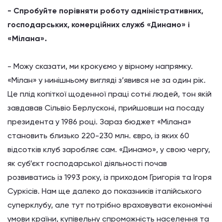
- Спробуйте порівняти роботу адміністративних,
господарських, комерційних служб «Динамо» і
«Мілана».
- Можу сказати, ми крокуємо у вірному напрямку.
«Мілан» у нинішньому вигляді з’явився не за один рік.
Це плід копіткої щоденної праці сотні людей, тон якій
завдавав Сільвіо Берлусконі, прийшовши на посаду
президента у 1986 році. Зараз бюджет «Мілана»
становить близько 220-230 млн. євро, із яких 60
відсотків клуб заробляє сам. «Динамо», у свою чергу,
як суб’єкт господарської діяльності почав
розвиватись із 1993 року, із приходом Григорія та Ігоря
Суркісів. Нам ще далеко до показників італійського
суперклубу, але тут потрібно враховувати економічні
умови країни, купівельну спроможність населення та