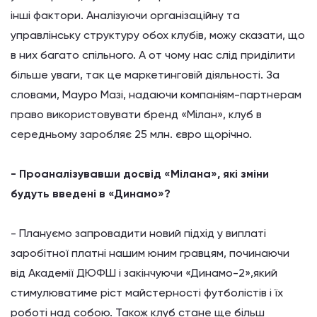
інші фактори. Аналізуючи організаційну та
управлінську структуру обох клубів, можу сказати, що
в них багато спільного. А от чому нас слід приділити
більше уваги, так це маркетинговій діяльності. За
словами, Мауро Мазі, надаючи компаніям-партнерам
право використовувати бренд «Мілан», клуб в
середньому заробляє 25 млн. євро щорічно.
- Проаналізувавши досвід «Мілана», які зміни
будуть введені в «Динамо»?
- Плануємо запровадити новий підхід у виплаті
заробітної платні нашим юним гравцям, починаючи
від Академії ДЮФШ і закінчуючи «Динамо-2»,який
стимулюватиме ріст майстерності футболістів і їх
роботі над собою. Також клуб стане ще більш