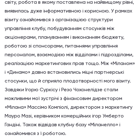
світу, робота в якому поставлена на найвищому рівні,
виявилась дуже інформативною і корисною. У рамках
візиту ознайомився з організацією структури
управління клубу, побудуванням стосунків між
акціонерами, плануванням і виконанням бюджету,
роботою зі спонсорами, питаннями управління
персоналом, взаємодією між відділами і підрозділами,
реалізацією маркетингових прав тощо. Між «Міланом»
і «Динамо» давно встановились міцні партнерські
стосунки, що й сприяло плодотворності мого візиту.
Завдяки Ігорю Суркісу і Резо Чохонелідзе стали
можливими мої зустрічі з фінансовим директором
«Мілана» Массімо Компіолі, директором з маркетингу
Мауро Мазі, керівником комерційних ігор Умберто
Гандіні. Також відвідав клубну базу «Міланелло» і
ознайомився з ї роботою.