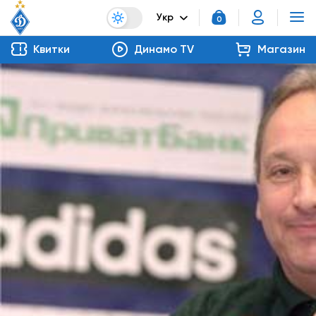
Укр
0
Квитки
Динамо TV
Магазин