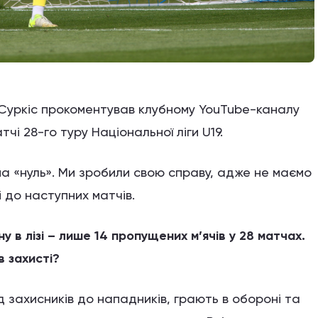
Суркіс прокоментував клубному YouTube-каналу
тчі 28-го туру Національної ліги U19.
на «нуль». Ми зробили свою справу, адже не маємо
 до наступних матчів.
в лізі – лише 14 пропущених м’ячів у 28 матчах.
в захисті?
від захисників до нападників, грають в обороні та