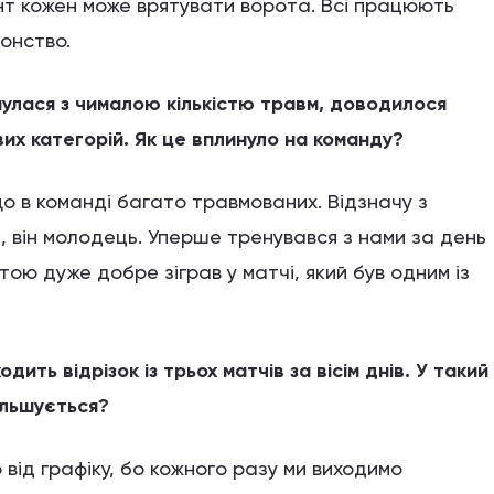
нт кожен може врятувати ворота. Всі працюють
онство.
нулася з чималою кількістю травм, доводилося
их категорій. Як це вплинуло на команду?
що в команді багато травмованих. Відзначу з
 він молодець. Уперше тренувався з нами за день
ою дуже добре зіграв у матчі, який був одним із
дить відрізок із трьох матчів за вісім днів. У такий
ільшується?
від графіку, бо кожного разу ми виходимо