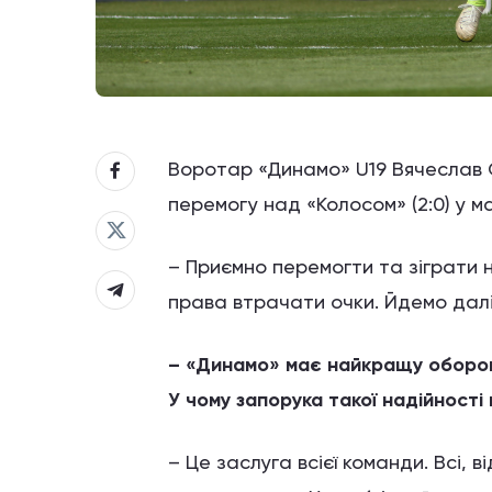
Воротар «Динамо» U19 Вячеслав 
перемогу над «Колосом» (2:0) у ма
– Приємно перемогти та зіграти 
права втрачати очки. Йдемо далі
– «Динамо» має найкращу оборону 
У чому запорука такої надійності 
– Це заслуга всієї команди. Всі, 