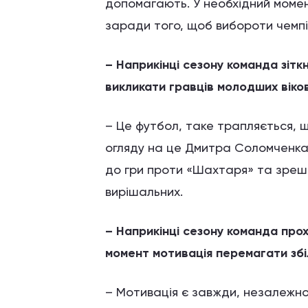
допомагають. У необхідний моме
заради того, щоб вибороти чемпі
– Наприкінці сезону команда зітк
викликати гравців молодших віков
– Це футбол, таке трапляється, 
огляду на це Дмитра Соломченка,
до гри проти «Шахтаря» та зрешт
вирішальних.
– Наприкінці сезону команда прохо
момент мотивація перемагати зб
– Мотивація є завжди, незалежно 