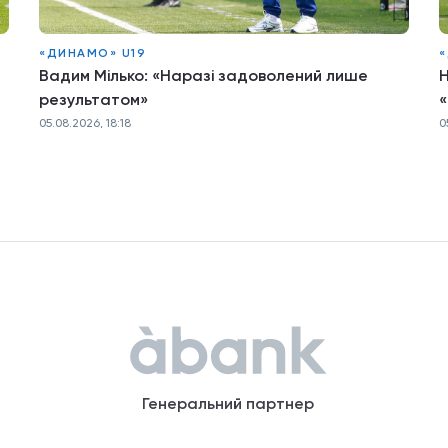
«ДИНАМО» U19
«
Вадим Мілько: «Наразі задоволений лише
Н
результатом»
«
05.08.2026, 18:18
0
Генеральний партнер