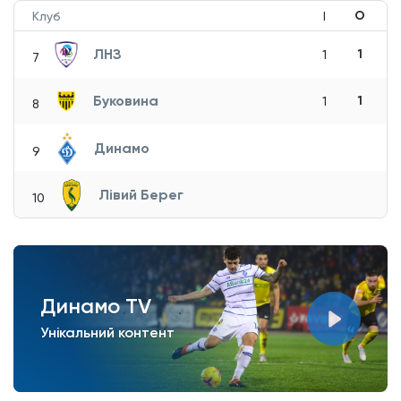
О
Клуб
І
ЛНЗ
1
1
7
Буковина
1
1
8
Динамо
9
Лівий Берег
10
Динамо TV
Унікальний контент