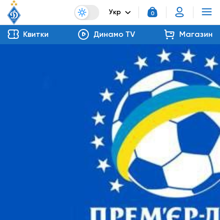
Укр
0
Квитки
Динамо TV
Магазин