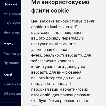
Ми використовуємо
Новини
Медіа
файли cookie
Усі новини
Динамо TV
Цей вебсайт використовує файли
Єврокубки
Фотогалерея
cookie та інші технології
Чемпіонат України
відстеження для покращення
Акредитація
вашого досвіду перегляду з
наступними цілями:
для
Матчі
Команда
увімкнення базової
Розклад матчів
Перша команда
функціональності вебсайту
,
для
забезпечення кращого
Правила поведінки
U19
користувацького досвіду на
вебсайті
,
для вимірювання
Клуб
вашого інтересу до наших
продуктів та послуг і
Контакти
персоналізації маркетингових
Вболівальникам
взаємодій
,
для показу реклами
яка буде більш релевантною для